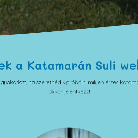
ek a Katamarán Suli we
yakorlott, ha szeretnéd kipróbálni milyen érzés katamar
akkor jelentkezz!