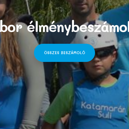
bor élménybeszámo
ÖSSZES BESZÁMOLÓ