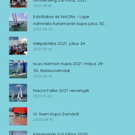
túraverseny Zamárdi, 2021.
2021-08-14
augusztus 14.
Edzőtábor és NACRA – Lájer
Admirális Katamarán kupa július 30. –
2021-08-01
augusztus 1.
Kékpántlika 2021. július 24.
2021-07-24
Isuzu Kamion Kupa 2021. május 29-
30. Balatonalmádi
2021-06-01
Nacra Falka 2021 versenyek
2021-01-20
VI. Svert Kupa Zamárdi
2020-08-15
Katamarán Suli tábor 2020.