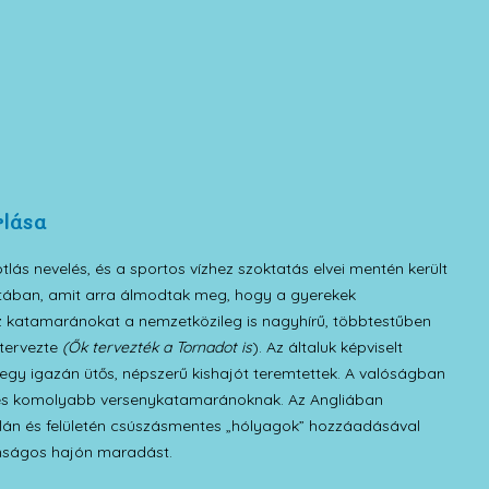
lása
tlás nevelés, és a sportos vízhez szoktatás elvei mentén került
atában, amit arra álmodtak meg, hogy a gyerekek
 katamaránokat a nemzetközileg is nagyhírű, többtestűben
 tervezte
(Ők tervezték a Tornadot is
). Az általuk képviselt
gy igazán ütős, népszerű kishajót teremtettek. A valóságban
bb és komolyabb versenykatamaránoknak. Az Angliában
dalán és felületén csúszásmentes „hólyagok” hozzáadásával
onságos hajón maradást.