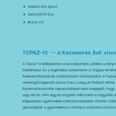
Valiant 630 Sport
Selva D570 Evo
Bravo 6.0
TOPAZ-12 – a Katamarán Suli vitor
A Topaz 12 kifejezetten a szórakoztató, játékos utánpó
kialakítása. Ez a legkisebb katamarán a Topper kínál
beletanulhassanak a katamarán vitorlázásba. A Topaz
versenyző legenda páros Yves Loday és Robert White
katamaránvitorlás tapasztalattal nem meglepő, hogy e
úgy néz ki, mint egy kicsinyített változata a nagyo
kifejezetten gyermekek számára készített vitorlás ol
garantálják a gyermekkorú vitorlázó számára a bizt