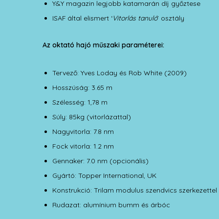
Y&Y magazin legjobb katamarán díj győztese
ISAF által elismert ‘
Vitorlás tanuló
’ osztály
Az oktató hajó műszaki paraméterei:
Tervező: Yves Loday és Rob White (2009)
Hosszúság: 3.65 m
Szélesség: 1,78 m
Súly: 85kg (vitorlázattal)
Nagyvitorla: 7.8 nm
Fock vitorla: 1.2 nm
Gennaker: 7.0 nm (opcionális)
Gyártó: Topper International, UK
Konstrukció: Trilam modulus szendvics szerkezettel
Rudazat: alumínium bumm és árbóc