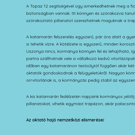
A Topaz 12 segítségével úgy ismerkedhetnek meg a fia
biztonságban vannak. Itt könnyen és szórakozva tanul
szórakoztató pillanatot szerezhetnek maguknak a tra
A katamarán felszerelés egyszerű, pár óra alatt a gye
is tehetik vízre. A kötélzete is egyszerű, minden koros
Uszonya nincs, kormánya könnyen fel és lehajtható, íg
partra szállhatnak vele a vállalkozó kedvű vitorlázópa
időben egy katamaránon testsúlytól függően akár két
oktatók gondoskodnak a felügyeletükről. Nagyon könn
orrvitorlának is, a kormányzás pedig stabil az egysz
A kis katamarán fedélzetén napjaink kormányos jelöltje
pillanatokat, vihetik egymást trapézon, akár palacsint
Az oktató hajó nemzetközi elismerései: