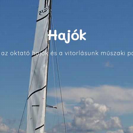
Hajók
t az oktató hajók és a vitorlásunk műszaki p