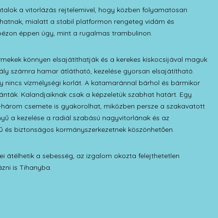
talok a vitorlázás rejtelemivel, hogy közben folyamatosan
hatnak, mialatt a stabil platformon rengeteg vidám és
pézon éppen úgy, mint a rugalmas trambulinon.
rmekek könnyen elsajátíthatják és a kerekes kiskocsijával maguk
ztály számra hamar átlátható, kezelése gyorsan elsajátítható.
y nincs vízmélységi korlát. A katamaránnal bárhol és bármikor
lánták. Kalandjaiknak csak a képzeletük szabhat határt. Egy
-három csemete is gyakorolhat, miközben persze a szakavatott
yű a kezelése a radiál szabású nagyvitorlának és az
erű és biztonságos kormányszerkezetnek köszönhetően.
i átélhetik a sebesség, az izgalom okozta felejthetetlen
ázni is Tihanyba.