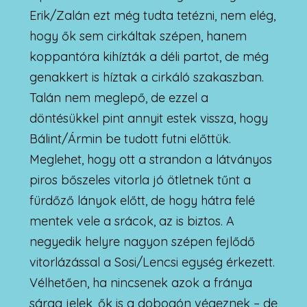
Erik/Zalán ezt még tudta tetézni, nem elég,
hogy ők sem cirkáltak szépen, hanem
koppantóra kihízták a déli partot, de még
genakkert is híztak a cirkáló szakaszban.
Talán nem meglepő, de ezzel a
döntésükkel pint annyit estek vissza, hogy
Bálint/Ármin be tudott futni előttük.
Meglehet, hogy ott a strandon a látványos
piros bőszeles vitorla jó ötletnek tűnt a
fürdőző lányok előtt, de hogy hátra felé
mentek vele a srácok, az is biztos. A
negyedik helyre nagyon szépen fejlődő
vitorlázással a Sosi/Lencsi egység érkezett.
Vélhetően, ha nincsenek azok a fránya
sárga jelek, ők is a dobogón végeznek – de