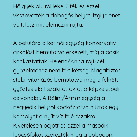
Hölgyek alulról lekerülték és ezzel
visszavették a dobogós helyet. Izgi jelenet
volt, lesz mit elemezni rajta.
A befutóra a két női egység konzervatív
cirkálást bemutatva érkezett, míg a pasik
kockáztattak. Helena/Anna rajt-cél
győzelméhez nem fért kétség. Magabiztos
stabil vitorlázás bemutatva még a felnőtt
győztes előtt szakították át a képzeletbeli
célvonalat. A Bálint/Ármin egység a
negyedik helyről kockáztatva húztak egy
komolyat a nyílt víz felé északra.
Kivételesen bejött és ezzel a második
lépcsőfokot szerezték meg a dobogón.