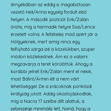
árnyékában az eddig is magabiztosan
vezető Heli/Anna egység fordult első
helyen. A második pozíciót Erik/Zalán
őrizte, míg a harmadik helyre Sosi/Lencsi
érzetett volna. A feltételes mód azért jár a
Hölgyeknek, mert amíg nincs egy
felfújható sárga izé a közelükben, szuper
módon közlekednek. Ám ez a valami
megzavarja a teret körülöttük. Ahogy a
korábbi jelnél Erik/Zalán ment el nekik,
most Bálint/Ármin élt a nem várt
lehetőséggel. De a srácoknak pünkösdi
királyság jutott. Addig okostojáskodtak,
míg a Nacra 17 szélbe állt alattuk, a
sebessége minimális lett. Naná, hogy a