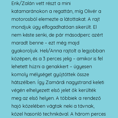
Erik/Zalán vett részt a mini
katamaránokon a regattán, míg Olivér a
motorosból elemezte a látottakat. A rajt
mondjuk úgy elfogadhatóan sikerült. El
nem késte senki, de pár másodperc azért
maradt benne – ezt még majd
gyakoroljuk. Heli/Anna rajtolt a legjobban
középen, és a 3 perces jelig – amikor is fel
lehetett húzni a genakkert – ügyesen
komoly mélységet gyűjtöttek össze
hátszélben. Így Zamárdi nagystrand keleti
végén elhelyezett első jelet ők kerülték
meg az első helyen. A többiek a rendező
hajó közelében vágtak neki a távnak,
közel hasonló technikával. A három perces