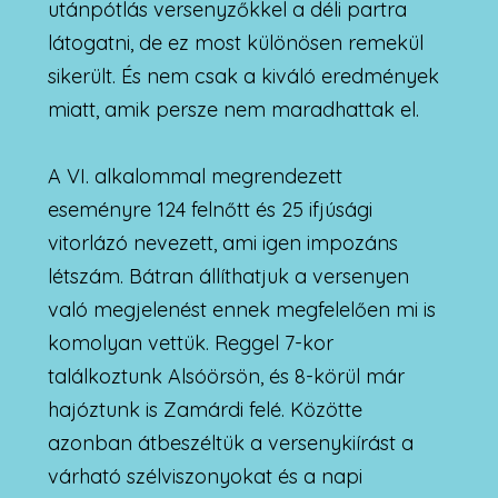
utánpótlás versenyzőkkel a déli partra
látogatni, de ez most különösen remekül
sikerült. És nem csak a kiváló eredmények
miatt, amik persze nem maradhattak el.
A VI. alkalommal megrendezett
eseményre 124 felnőtt és 25 ifjúsági
vitorlázó nevezett, ami igen impozáns
létszám. Bátran állíthatjuk a versenyen
való megjelenést ennek megfelelően mi is
komolyan vettük. Reggel 7-kor
találkoztunk Alsóörsön, és 8-körül már
hajóztunk is Zamárdi felé. Közötte
azonban átbeszéltük a versenykiírást a
várható szélviszonyokat és a napi