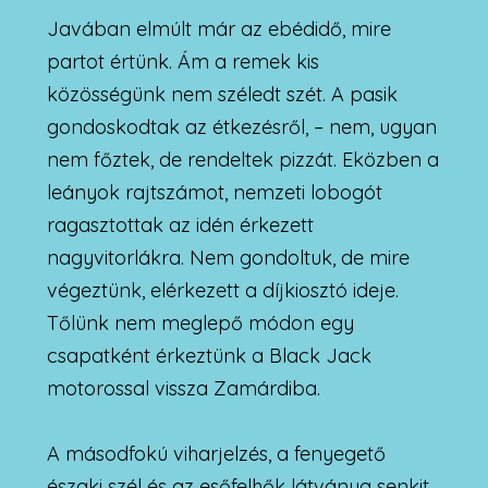
Javában elmúlt már az ebédidő, mire
partot értünk. Ám a remek kis
közösségünk nem széledt szét. A pasik
gondoskodtak az étkezésről, – nem, ugyan
nem főztek, de rendeltek pizzát. Eközben a
leányok rajtszámot, nemzeti lobogót
ragasztottak az idén érkezett
nagyvitorlákra. Nem gondoltuk, de mire
végeztünk, elérkezett a díjkiosztó ideje.
Tőlünk nem meglepő módon egy
csapatként érkeztünk a Black Jack
motorossal vissza Zamárdiba.
A másodfokú viharjelzés, a fenyegető
északi szél és az esőfelhők látványa senkit