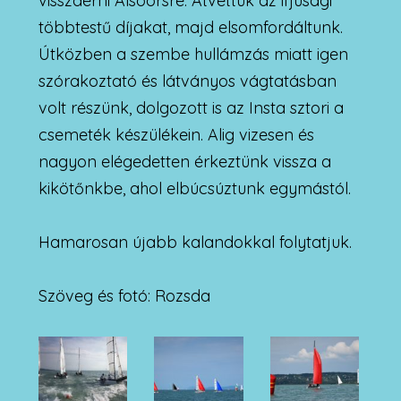
visszaérni Alsóörsre. Átvettük az ifjúsági
többtestű díjakat, majd elsomfordáltunk.
Útközben a szembe hullámzás miatt igen
szórakoztató és látványos vágtatásban
volt részünk, dolgozott is az Insta sztori a
csemeték készülékein. Alig vizesen és
nagyon elégedetten érkeztünk vissza a
kikötőnkbe, ahol elbúcsúztunk egymástól.
Hamarosan újabb kalandokkal folytatjuk.
Szöveg és fotó: Rozsda