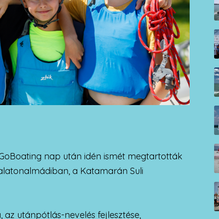
ű GoBoating nap után idén ismét megtartották
 Balatonalmádiban, a Katamarán Suli
, az utánpótlás-nevelés fejlesztése,