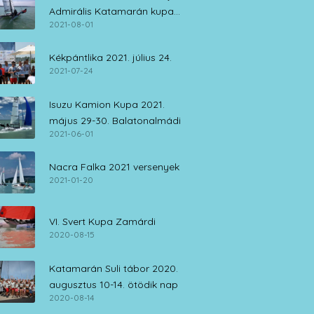
Admirális Katamarán kupa
2021-08-01
július 30. – augusztus 1.
Kékpántlika 2021. július 24.
2021-07-24
Isuzu Kamion Kupa 2021.
május 29-30. Balatonalmádi
2021-06-01
Nacra Falka 2021 versenyek
2021-01-20
VI. Svert Kupa Zamárdi
2020-08-15
Katamarán Suli tábor 2020.
augusztus 10-14. ötödik nap
2020-08-14