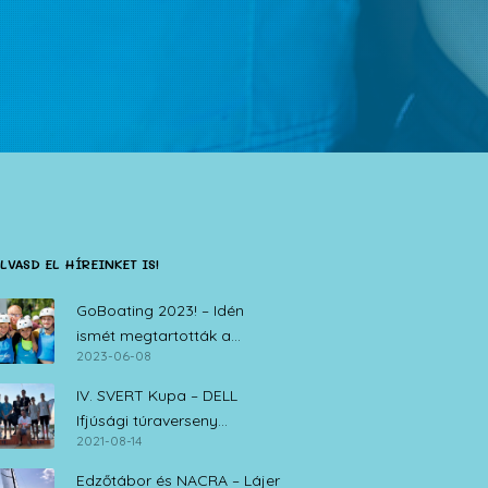
LVASD EL HÍREINKET IS!
GoBoating 2023! – Idén
ismét megtartották a
2023-06-08
vitorlás iskolák nyílt napját
IV. SVERT Kupa – DELL
Ifjúsági túraverseny
2021-08-14
Zamárdi, 2021. augusztus 14.
Edzőtábor és NACRA – Lájer