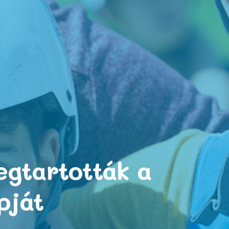
egtartották a
pját