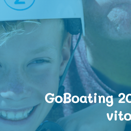
GoBoating 20
vit