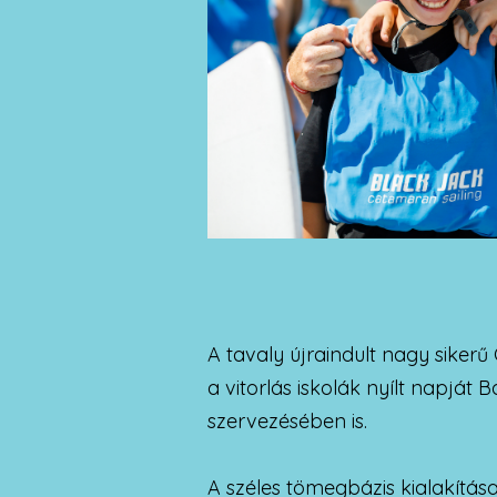
A tavaly újraindult nagy siker
a vitorlás iskolák nyílt napját
szervezésében is.
A széles tömegbázis kialakítása