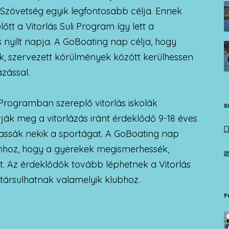
Szövetség egyik legfontosabb célja. Ennek
őtt a Vitorlás Suli Program így lett a
 nyílt napja. A GoBoating nap célja, hogy
k, szervezett körülmények között kerülhessen
zással.
 Programban szereplő vitorlás iskolák
S
vják meg a vitorlázás iránt érdeklődő 9-18 éves
tassák nekik a sportágat. A GoBoating nap
hhoz, hogy a gyerekek megismerhessék,
. Az érdeklődők tovább léphetnek a Vitorlás
 társulhatnak valamelyik klubhoz.
F