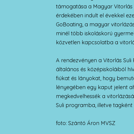
támogatása a Magyar Vitorlás 
érdekében indult el évekkel ezel
GoBoating, a magyar vitorlázás
minél több iskoláskorú gyerme
közvetlen kapcsolatba a vitorlá
A rendezvényen a Vitorlás Suli
általános és középiskoláiból hí
fiúkat és lányokat, hogy bemu
lényegében egy kaput jelent a
megkedvelhessék a vitorlázását
Suli programba, illetve tagként
foto: Szántó Áron MVSZ