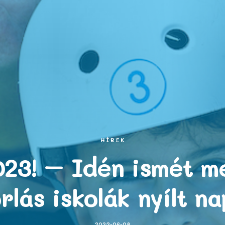
HÍREK
23! – Idén ismét m
orlás iskolák nyílt na
2023-06-08