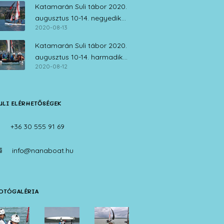
Katamarán Suli tábor 2020.
augusztus 10-14. negyedik
2020-08-13
nap
Katamarán Suli tábor 2020.
augusztus 10-14. harmadik
2020-08-12
nap
ULI ELÉRHETŐSÉGEK
+36 30 555 91 69
info@nanaboat.hu
OTÓGALÉRIA