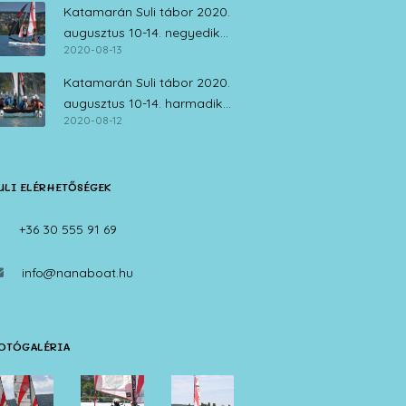
Katamarán Suli tábor 2020.
augusztus 10-14. negyedik
2020-08-13
nap
Katamarán Suli tábor 2020.
augusztus 10-14. harmadik
2020-08-12
nap
ULI ELÉRHETŐSÉGEK
+36 30 555 91 69
info@nanaboat.hu
OTÓGALÉRIA