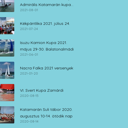
Admirális Katamarán kupa
2021-08-01
július 30. – augusztus 1.
Kékpántlika 2021. július 24.
2021-07-24
Isuzu Kamion Kupa 2021.
május 29-30. Balatonalmádi
2021-06-01
Nacra Falka 2021 versenyek
2021-01-20
VI. Svert Kupa Zamárdi
2020-08-15
Katamarán Suli tábor 2020.
augusztus 10-14. ötödik nap
2020-08-14