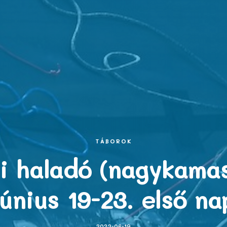
TÁBOROK
i haladó (nagykamas
június 19-23. első na
2023-06-19