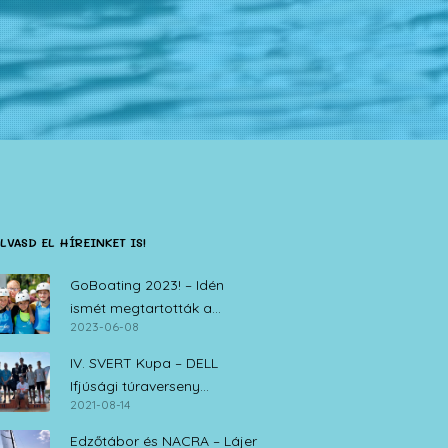
LVASD EL HÍREINKET IS!
GoBoating 2023! – Idén
ismét megtartották a
2023-06-08
vitorlás iskolák nyílt napját
IV. SVERT Kupa – DELL
Ifjúsági túraverseny
2021-08-14
Zamárdi, 2021. augusztus 14.
Edzőtábor és NACRA – Lájer