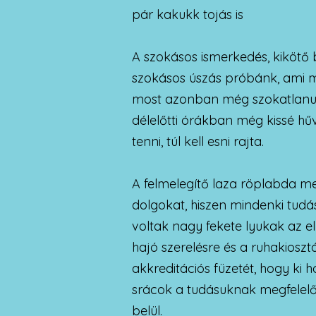
pár kakukk tojás is
A szokásos ismerkedés, kikötő 
szokásos úszás próbánk, ami más
most azonban még szokatlanul 
délelőtti órákban még kissé hű
tenni, túl kell esni rajta.
A felmelegítő laza röplabda me
dolgokat, hiszen mindenki tudás
voltak nagy fekete lyukak az 
hajó szerelésre és a ruhakiosz
akkreditációs füzetét, hogy ki ho
srácok a tudásuknak megfelelő 
belül.