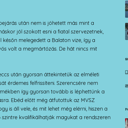
bejárás után nem is jöhetett más mint a
kor jól szokott esni a fiatal szervezetnek,
későn melegedett a Balaton vize, így a
vös volt a megmártózás. De hát nincs mit
S
ccs után gyorsan áttekintetük az elméleti
át érdemes felfrissíteni. Szerencsére nem
elmékben így gyorsan tovább is léphettünk a
tásra. Ebéd előtt még átfutottuk az MVSZ
gy is áll vele, és mit lehet még elérni, hiszen a
F
szintre kvalifikálhatják magukat a rendszeren