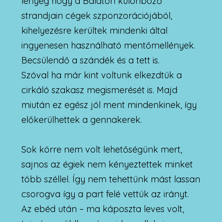
lényeg hogy a Balaton különböző
strandjain cégek szponzorációjából,
kihelyezésre kerültek mindenki által
ingyenesen használható mentőmellények.
Becsülendő a szándék és a tett is.
Szóval ha már kint voltunk elkezdtük a
cirkáló szakasz megismerését is. Majd
miután ez egész jól ment mindenkinek, így
előkerülhettek a gennakerek.
Sok körre nem volt lehetőségünk mert,
sajnos az égiek nem kényeztettek minket
több széllel. Így nem tehettünk mást lassan
csorogva így a part felé vettük az irányt.
Az ebéd után – ma káposzta leves volt,