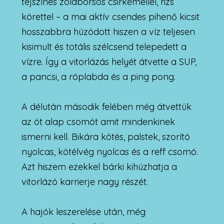
tejszínes zöldborsós csirkemellel, rizs
körettel – a mai aktív csendes pihenő kicsit
hosszabbra húzódott hiszen a víz teljesen
kisimult és totális szélcsend telepedett a
vízre. Így a vitorlázás helyét átvette a SUP,
a pancsi, a röplabda és a ping pong.
A délután második felében még átvettük
az öt alap csomót amit mindenkinek
ismerni kell. Bikára kötés, palstek, szorító
nyolcas, kötélvég nyolcas és a reff csomó.
Azt hiszem ezekkel bárki kihúzhatja a
vitorlázó karrierje nagy részét.
A hajók leszerelése után, még