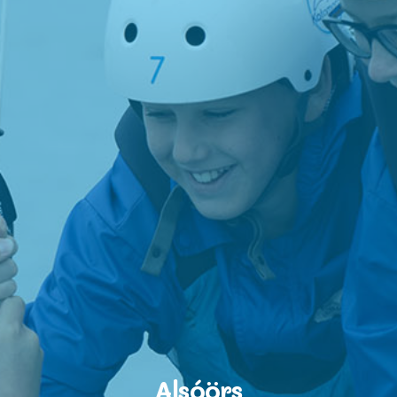
Alsóörs