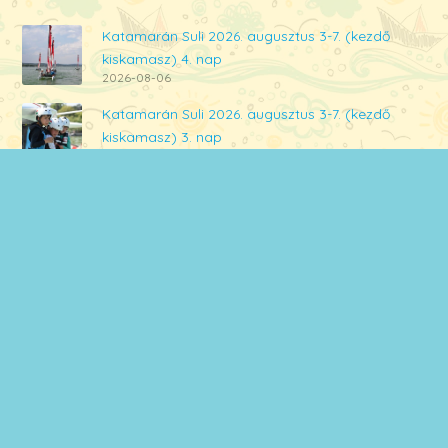
Katamarán Suli 2026. augusztus 3-7. (kezdő
kiskamasz) 4. nap
2026-08-06
Katamarán Suli 2026. augusztus 3-7. (kezdő
kiskamasz) 3. nap
2026-08-05
Katamarán Suli 2026. augusztus 3-7. (kezdő
kiskamasz) 2. nap
2026-08-04
Katamarán Suli 2026. augusztus 3-7. (kezdő
kiskamasz) 1. nap
2026-08-03
BBIS tábor 2026. június 17-19. Harmadik nap
2026-06-19