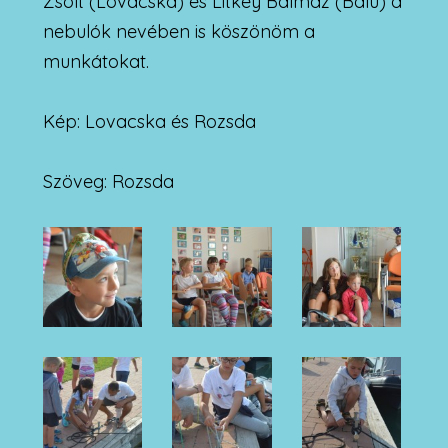
Zsolt (Lovacska) és Litkey Balmaz (Balu) a
nebulók nevében is köszönöm a
munkátokat.
Kép: Lovacska és Rozsda
Szöveg: Rozsda