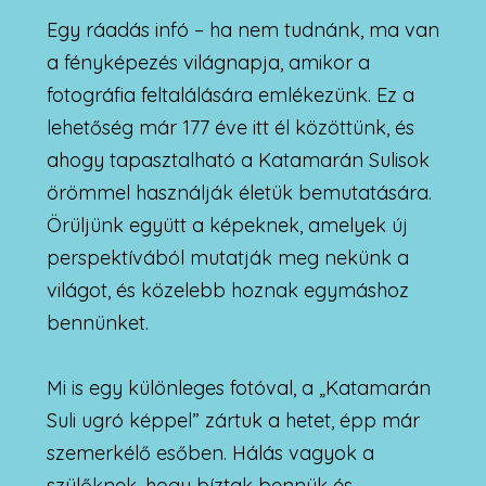
Egy ráadás infó – ha nem tudnánk, ma van
a fényképezés világnapja, amikor a
fotográfia feltalálására emlékezünk. Ez a
lehetőség már 177 éve itt él közöttünk, és
ahogy tapasztalható a Katamarán Sulisok
örömmel használják életük bemutatására.
Örüljünk együtt a képeknek, amelyek új
perspektívából mutatják meg nekünk a
világot, és közelebb hoznak egymáshoz
bennünket.
Mi is egy különleges fotóval, a „Katamarán
Suli ugró képpel” zártuk a hetet, épp már
szemerkélő esőben. Hálás vagyok a
szülőknek, hogy bíztak bennük és