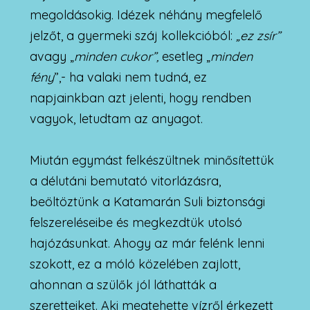
megoldásokig. Idézek néhány megfelelő
jelzőt, a gyermeki száj kollekcióból:
„ez zsír”
avagy „
minden cukor”,
esetleg „
minden
fény
”,- ha valaki nem tudná, ez
napjainkban azt jelenti, hogy rendben
vagyok, letudtam az anyagot.
Miután egymást felkészültnek minősítettük
a délutáni bemutató vitorlázásra,
beöltöztünk a Katamarán Suli biztonsági
felszereléseibe és megkezdtük utolsó
hajózásunkat. Ahogy az már felénk lenni
szokott, ez a móló közelében zajlott,
ahonnan a szülők jól láthatták a
szeretteiket. Aki megtehette vízről érkezett