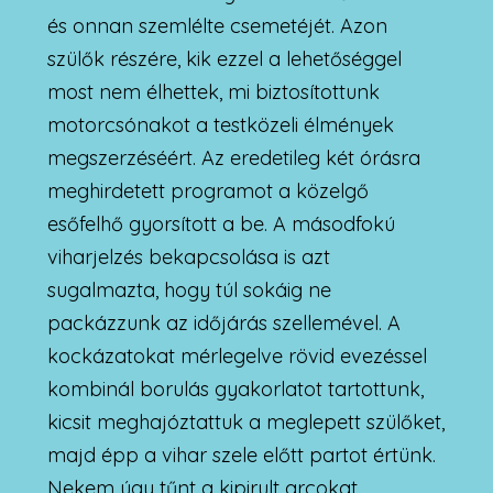
és onnan szemlélte csemetéjét. Azon
szülők részére, kik ezzel a lehetőséggel
most nem élhettek, mi biztosítottunk
motorcsónakot a testközeli élmények
megszerzéséért. Az eredetileg két órásra
meghirdetett programot a közelgő
esőfelhő gyorsított a be. A másodfokú
viharjelzés bekapcsolása is azt
sugalmazta, hogy túl sokáig ne
packázzunk az időjárás szellemével. A
kockázatokat mérlegelve rövid evezéssel
kombinál borulás gyakorlatot tartottunk,
kicsit meghajóztattuk a meglepett szülőket,
majd épp a vihar szele előtt partot értünk.
Nekem úgy tűnt a kipirult arcokat