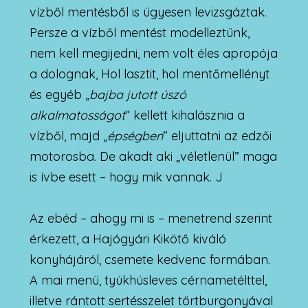
vízből mentésből is ügyesen levizsgáztak.
Persze a vízből mentést modelleztünk,
nem kell megijedni, nem volt éles apropója
a dolognak, Hol lasztit, hol mentőmellényt
és egyéb „
bajba jutott úszó
alkalmatosságot
” kellett kihalásznia a
vízből, majd „
épségben
” eljuttatni az edzői
motorosba. De akadt aki „véletlenül” maga
is ívbe esett – hogy mik vannak. J
Az ebéd – ahogy mi is – menetrend szerint
érkezett, a Hajógyári Kikötő kiváló
konyhájáról, csemete kedvenc formában.
A mai menü, tyúkhúsleves cérnametélttel,
illetve rántott sertésszelet törtburgonyával