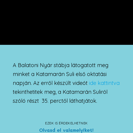
A Balatoni Nyár stábja látogatott meg
minket a Katamarán Suli első oktatási
napján. Az erről készült videót
ide kattintva
tekinthetitek meg, a Katamarán Suliról
szóló részt 35. perctől láthatjátok.
EZEK IS ÉRDEKELHETNEK
Olvasd el valamelyiket!