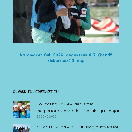
Katamarán Suli 2026. augusztus 3-7. (kezdő
kiskamasz) 3. nap
OLVASD EL HÍREINKET IS!
GoBoating 2023! – Idén ismét
megtartották a vitorlás iskolák nyílt napját
2023-06-08
IV. SVERT Kupa – DELL Ifjúsági túraverseny