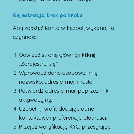
Rejestracja krok po kroku
Aby założyć konto w Fezbet, wykonaj te
czynności:
Odwiedź stronę główną i kliknij
„Zarejestruj się”.
Wprowadź dane osobowe: imię,
nazwisko, adres e-mail i hasło.
Potwierdź adres e-mail poprzez link
aktywacyjny.
Uzupełnij profil, dodając dane
kontaktowe i preferencje płatności.
Przejdź weryfikację KYC, przesyłając