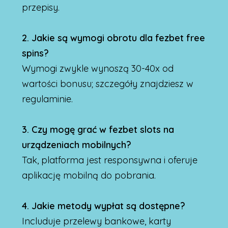
przepisy.
2. Jakie są wymogi obrotu dla fezbet free
spins?
Wymogi zwykle wynoszą 30-40x od
wartości bonusu; szczegóły znajdziesz w
regulaminie.
3. Czy mogę grać w fezbet slots na
urządzeniach mobilnych?
Tak, platforma jest responsywna i oferuje
aplikację mobilną do pobrania.
4. Jakie metody wypłat są dostępne?
Includuje przelewy bankowe, karty