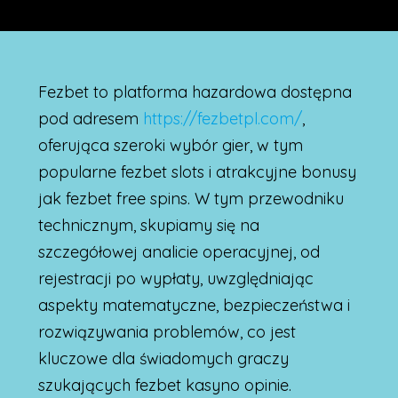
Fezbet to platforma hazardowa dostępna
pod adresem
https://fezbetpl.com/
,
oferująca szeroki wybór gier, w tym
popularne fezbet slots i atrakcyjne bonusy
jak fezbet free spins. W tym przewodniku
technicznym, skupiamy się na
szczegółowej analicie operacyjnej, od
rejestracji po wypłaty, uwzględniając
aspekty matematyczne, bezpieczeństwa i
rozwiązywania problemów, co jest
kluczowe dla świadomych graczy
szukających fezbet kasyno opinie.