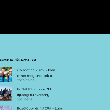
LVASD EL HÍREINKET IS!
GoBoating 2023! – Idén
ismét megtartották a
2023-06-08
vitorlás iskolák nyílt napját
IV. SVERT Kupa – DELL
Ifjúsági túraverseny
2021-08-14
Zamárdi, 2021. augusztus 14.
Edzőtábor és NACRA – Lájer