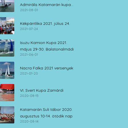
Admirális Katamarán kupa
2021-08-01
július 30. – augusztus 1.
Kékpántlika 2021. július 24.
2021-07-24
Isuzu Kamion Kupa 2021.
május 29-30. Balatonalmádi
2021-06-01
Nacra Falka 2021 versenyek
2021-01-20
VI. Svert Kupa Zamárdi
2020-08-15
Katamarán Suli tábor 2020.
augusztus 10-14. ötödik nap
2020-08-14