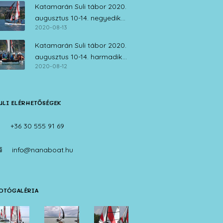
Katamarán Suli tábor 2020.
augusztus 10-14. negyedik
2020-08-13
nap
Katamarán Suli tábor 2020.
augusztus 10-14. harmadik
2020-08-12
nap
ULI ELÉRHETŐSÉGEK
+36 30 555 91 69
info@nanaboat.hu
OTÓGALÉRIA