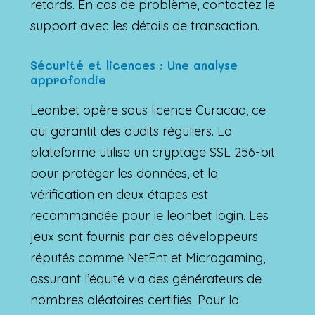
retards. En cas de problème, contactez le
support avec les détails de transaction.
Sécurité et licences : Une analyse
approfondie
Leonbet opère sous licence Curacao, ce
qui garantit des audits réguliers. La
plateforme utilise un cryptage SSL 256-bit
pour protéger les données, et la
vérification en deux étapes est
recommandée pour le leonbet login. Les
jeux sont fournis par des développeurs
réputés comme NetEnt et Microgaming,
assurant l’équité via des générateurs de
nombres aléatoires certifiés. Pour la