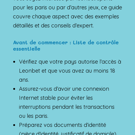
pour les paris ou par d’autres jeux, ce guide
couvre chaque aspect avec des exemples
détaillés et des conseils d’expert.
Avant de commencer : Liste de contrôle
essentielle
Vérifiez que votre pays autorise l’accès à
Leonbet et que vous avez au moins 18
ans.
Assurez-vous d’avoir une connexion
Internet stable pour éviter les
interruptions pendant les transactions
ou les paris.
Préparez vos documents d’identité
(pièce d’identité, justificatif de domicile)