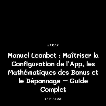
HÍREK
Manuel Leonbet : Maîtriser la
Configuration de l’App, les
Mathématiques des Bonus et
le Dépannage – Guide
Complet
2015-06-03