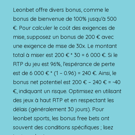
Leonbet offre divers bonus, comme le
bonus de bienvenue de 100% jusqu’à 500
€. Pour calculer le coût des exigences de
mise, supposez un bonus de 200 € avec
une exigence de mise de 30x. Le montant
total à miser est 200 € * 30 = 6 000 €. Si le
RTP du jeu est 96%, l’espérance de perte
est de 6 000 € * (1 – 0.96) = 240 €. Ainsi, le
bonus net potentiel est 200 € – 240 € = -40
€, indiquant un risque. Optimisez en utilisant
des jeux à haut RTP et en respectant les
délais (généralement 30 jours). Pour
leonbet sports, les bonus free bets ont
souvent des conditions spécifiques ; lisez