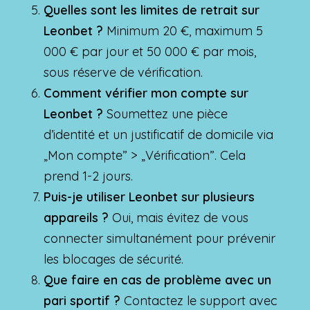
Quelles sont les limites de retrait sur
Leonbet ?
Minimum 20 €, maximum 5
000 € par jour et 50 000 € par mois,
sous réserve de vérification.
Comment vérifier mon compte sur
Leonbet ?
Soumettez une pièce
d’identité et un justificatif de domicile via
„Mon compte” > „Vérification”. Cela
prend 1-2 jours.
Puis-je utiliser Leonbet sur plusieurs
appareils ?
Oui, mais évitez de vous
connecter simultanément pour prévenir
les blocages de sécurité.
Que faire en cas de problème avec un
pari sportif ?
Contactez le support avec