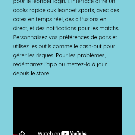
pour le leonbet login. L’interface offre un
accès rapide aux leonbet sports, avec des
cotes en temps réel, des diffusions en
direct, et des notifications pour les matchs.
Personnalisez vos préférences de paris et
utilisez les outils comme le cash-out pour
gérer les risques. Pour les problèmes,
redémarrez l’app ou mettez-la à jour
depuis le store.