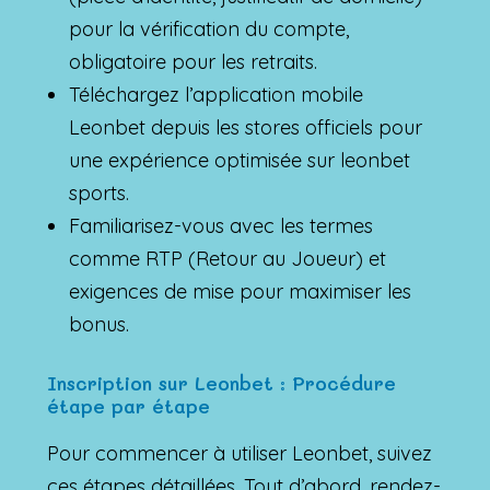
pour la vérification du compte,
obligatoire pour les retraits.
Téléchargez l’application mobile
Leonbet depuis les stores officiels pour
une expérience optimisée sur leonbet
sports.
Familiarisez-vous avec les termes
comme RTP (Retour au Joueur) et
exigences de mise pour maximiser les
bonus.
Inscription sur Leonbet : Procédure
étape par étape
Pour commencer à utiliser Leonbet, suivez
ces étapes détaillées. Tout d’abord, rendez-