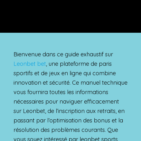
Bienvenue dans ce guide exhaustif sur
Leonbet bet
, une plateforme de paris
sportifs et de jeux en ligne qui combine
innovation et sécurité. Ce manuel technique
vous fournira toutes les informations
nécessaires pour naviguer efficacement
sur Leonbet, de l’inscription aux retraits, en
passant par l’optimisation des bonus et la
résolution des problèmes courants. Que
vous soyez intéressé par leonbet sports