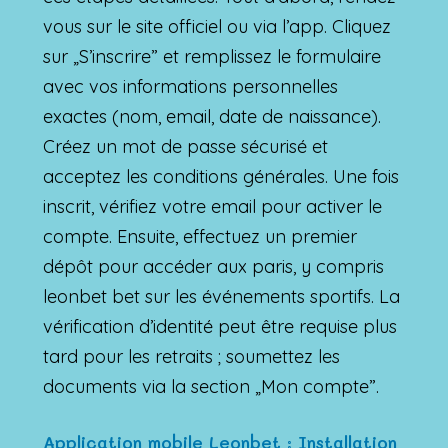
vous sur le site officiel ou via l’app. Cliquez
sur „S’inscrire” et remplissez le formulaire
avec vos informations personnelles
exactes (nom, email, date de naissance).
Créez un mot de passe sécurisé et
acceptez les conditions générales. Une fois
inscrit, vérifiez votre email pour activer le
compte. Ensuite, effectuez un premier
dépôt pour accéder aux paris, y compris
leonbet bet sur les événements sportifs. La
vérification d’identité peut être requise plus
tard pour les retraits ; soumettez les
documents via la section „Mon compte”.
Application mobile Leonbet : Installation