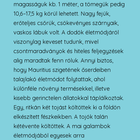
magasságuk kb. 1 méter, a tömegük pedig
10,6–17,5 kg körül lehetett. Nagy fejük,
erőteljes csőrük, csökevényes szárnyaik,
vaskos lábuk volt. A dodók életmódjáról
viszonylag keveset tudunk, mivel
csontmaradványok és hiteles feljegyzések
alig maradtak fenn róluk. Annyi biztos,
hogy Mauritius szigetének őserdeiben
talajlakó életmódot folytattak, ahol
különféle növényi termésekkel, illetve
kisebb gerinctelen állatokkal táplálkoztak.
Egy, ritkán két tojást költöttek ki a földön
elkészített fészkeikben. A tojók talán
kétévente költöttek. A mai galambok
életmódjából egyesek arra