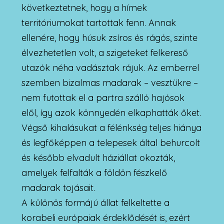
következtetnek, hogy a hímek
territóriumokat tartottak fenn. Annak
ellenére, hogy húsuk zsíros és rágós, szinte
élvezhetetlen volt, a szigeteket felkereső
utazók néha vadásztak rájuk. Az emberrel
szemben bizalmas madarak – vesztükre –
nem futottak el a partra szálló hajósok
elől, így azok könnyedén elkaphatták őket.
Végső kihalásukat a félénkség teljes hiánya
és legfőképpen a telepesek által behurcolt
és később elvadult háziállat okozták,
amelyek felfalták a földön fészkelő
madarak tojásait.
A különös formájú állat felkeltette a
korabeli európaiak érdeklődését is, ezért