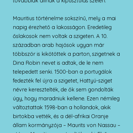
továbbiak állnak a kipusztulás szélén.
Mauritius történelme sokszínű, mely a mai
napig érezhető a lakosságon. Eredetileg
őslakosok nem voltak a szigeten. A 10.
században arab hajósok ugyan már
többször is kikötöttek a parton, szigetnek a
Dina Robin nevet is adtak, de le nem
telepedett senki. 1500-ban a portugálok
fedezték fel újra a szigetet, Hattyú-sziget
névre keresztelték, de ők sem gondolták
úgy, hogy maradniuk kellene. Ezen némileg
változtattak 1598-ban a hollandok, akik
birtokba vették, és a dél-afrikai Oranje
állam kormányzója – Maurits von Nassau –