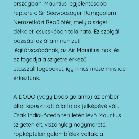
országban. Mauritius legjelentősebb
reptere a Sir Seewoosagur Ramgoolam
Nemzetközi Repülőtér, mely a sziget
délkeleti csücskében található. Ez szolgál
bázisául az állam nemzeti
légitársaságának, az Air Mauritius-nak, és
ez fogadja a szigetre érkező
utasszállítógépeket, így nincs mese mi is ide
érkeztünk.
A DODO (vagy Dodó galamb) az ember
által kipusztított állatfajok jelképévé vált.
Csak Indiai-óceán területén lévő Mauritius
szigetén élt, viszonylag nagyméretű,
röpképtelen galambfélék voltak: a