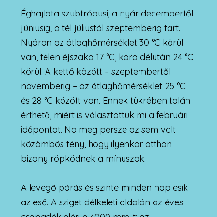
Éghajlata szubtrópusi, a nyár decembertől
júniusig, a tél júliustól szeptemberig tart.
Nyáron az átlaghőmérséklet 30 °C körül
van, télen éjszaka 17 °C, kora délután 24 °C
körül. A kettő között – szeptembertől
novemberig – az átlaghőmérséklet 25 °C
és 28 °C között van. Ennek tükrében talán
érthető, miért is választottuk mi a februári
időpontot. No meg persze az sem volt
közömbös tény, hogy ilyenkor otthon
bizony röpködnek a mínuszok.
A levegő párás és szinte minden nap esik
az eső. A sziget délkeleti oldalán az éves
csapadék eléri a 4000 mm-t; az