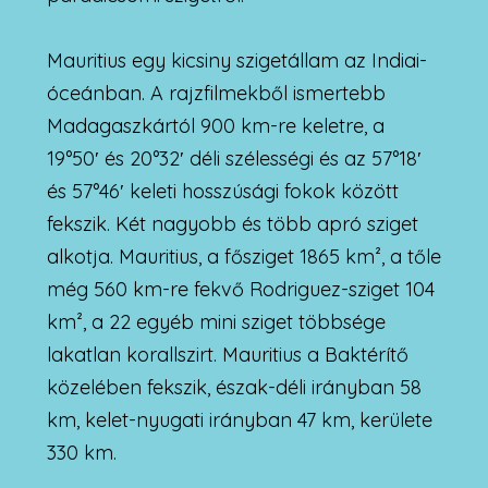
Mauritius egy kicsiny szigetállam az Indiai-
óceánban. A rajzfilmekből ismertebb
Madagaszkártól 900 km-re keletre, a
19°50′ és 20°32′ déli szélességi és az 57°18′
és 57°46′ keleti hosszúsági fokok között
fekszik. Két nagyobb és több apró sziget
alkotja. Mauritius, a fősziget 1865 km², a tőle
még 560 km-re fekvő Rodriguez-sziget 104
km², a 22 egyéb mini sziget többsége
lakatlan korallszirt. Mauritius a Baktérítő
közelében fekszik, észak-déli irányban 58
km, kelet-nyugati irányban 47 km, kerülete
330 km.