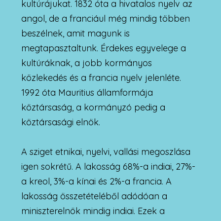
kultúrájukat. 1832 óta a hivatalos nyelv az
angol, de a franciául még mindig többen
beszélnek, amit magunk is
megtapasztaltunk. Érdekes egyvelege a
kultúráknak, a jobb kormányos
közlekedés és a francia nyelv jelenléte.
1992 óta Mauritius államformája
köztársaság, a kormányzó pedig a
köztársasági elnök.
A sziget etnikai, nyelvi, vallási megoszlása
igen sokrétű. A lakosság 68%-a indiai, 27%-
a kreol, 3%-a kínai és 2%-a francia. A
lakosság összetételéből adódóan a
miniszterelnök mindig indiai. Ezek a