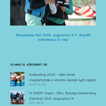
Katamarán Suli 2026. augusztus 3-7. (kezdő
kiskamasz) 3. nap
OLVASD EL HÍREINKET IS!
GoBoating 2023! – Idén ismét
megtartották a vitorlás iskolák nyílt napját
2023-06-08
IV. SVERT Kupa – DELL Ifjúsági túraverseny
Zamárdi, 2021. augusztus 14.
2021-08-14