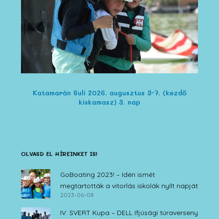
Katamarán Suli 2026. augusztus 3-7. (kezdő
kiskamasz) 3. nap
OLVASD EL HÍREINKET IS!
GoBoating 2023! – Idén ismét
megtartották a vitorlás iskolák nyílt napját
2023-06-08
IV. SVERT Kupa – DELL Ifjúsági túraverseny