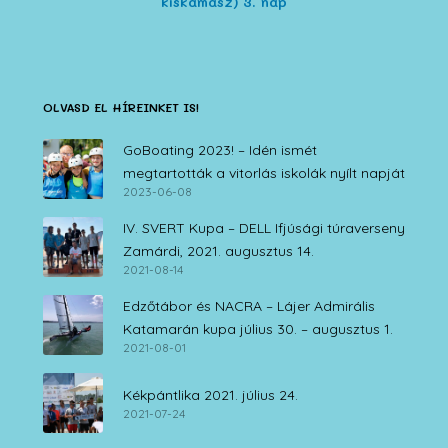
kiskamasz) 3. nap
OLVASD EL HÍREINKET IS!
GoBoating 2023! – Idén ismét
megtartották a vitorlás iskolák nyílt napját
2023-06-08
IV. SVERT Kupa – DELL Ifjúsági túraverseny
Zamárdi, 2021. augusztus 14.
2021-08-14
Edzőtábor és NACRA – Lájer Admirális
Katamarán kupa július 30. – augusztus 1.
2021-08-01
Kékpántlika 2021. július 24.
2021-07-24