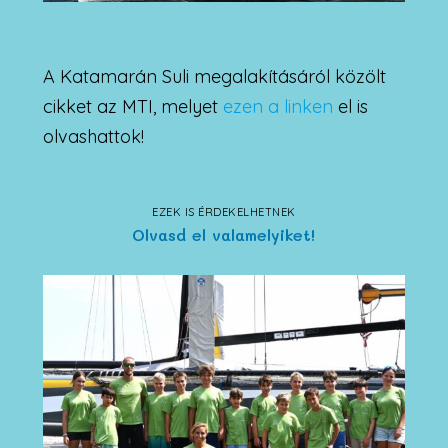
A Katamarán Suli megalakításáról közölt
cikket az MTI, melyet
ezen a linken
el is
olvashattok!
EZEK IS ÉRDEKELHETNEK
Olvasd el valamelyiket!