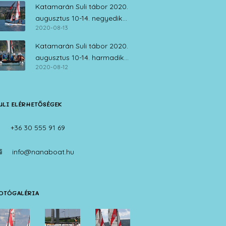
Katamarán Suli tábor 2020.
augusztus 10-14. negyedik
2020-08-13
nap
Katamarán Suli tábor 2020.
augusztus 10-14. harmadik
2020-08-12
nap
ULI ELÉRHETŐSÉGEK
+36 30 555 91 69
info@nanaboat.hu
OTÓGALÉRIA