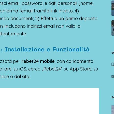
serisci email, password, e dati personali (nome,
nferma l’email tramite link inviato; 4)
ando documenti; 5) Effettua un primo deposito
i includono indirizzi email non validi o
ttentamente.
 Installazione e Funzionalità
S
mizzata per
rebet24 mobile
, con caricamento
tallare: su iOS, cerca „Rebet24” su App Store; su
iale o dal sito.
F