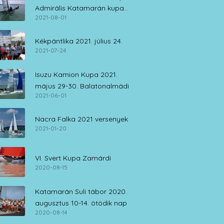
Admirális Katamarán kupa
2021-08-01
július 30. – augusztus 1.
Kékpántlika 2021. július 24.
2021-07-24
Isuzu Kamion Kupa 2021.
május 29-30. Balatonalmádi
2021-06-01
Nacra Falka 2021 versenyek
2021-01-20
VI. Svert Kupa Zamárdi
2020-08-15
Katamarán Suli tábor 2020.
augusztus 10-14. ötödik nap
2020-08-14