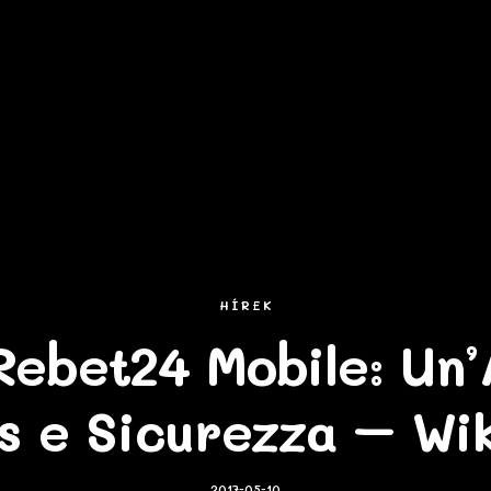
HÍREK
ebet24 Mobile: Un’A
s e Sicurezza – Wi
2017-05-10