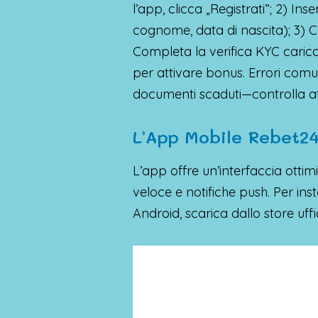
l’app, clicca „Registrati”; 2) In
cognome, data di nascita); 3) Co
Completa la verifica KYC caric
per attivare bonus. Errori comun
documenti scaduti—controlla a
L’App Mobile Rebet24:
L’app offre un’interfaccia otti
veloce e notifiche push. Per ins
Android, scarica dallo store uffic