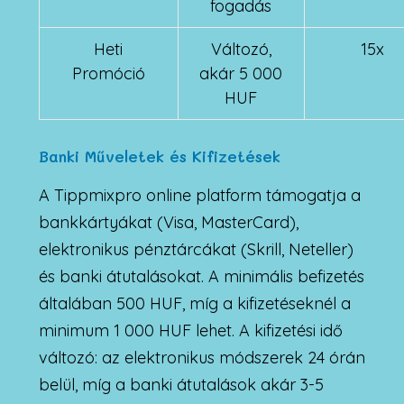
fogadás
Heti
Változó,
15x
Promóció
akár 5 000
HUF
Banki Műveletek és Kifizetések
A Tippmixpro online platform támogatja a
bankkártyákat (Visa, MasterCard),
elektronikus pénztárcákat (Skrill, Neteller)
és banki átutalásokat. A minimális befizetés
általában 500 HUF, míg a kifizetéseknél a
minimum 1 000 HUF lehet. A kifizetési idő
változó: az elektronikus módszerek 24 órán
belül, míg a banki átutalások akár 3-5