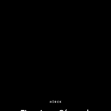
HÍREK