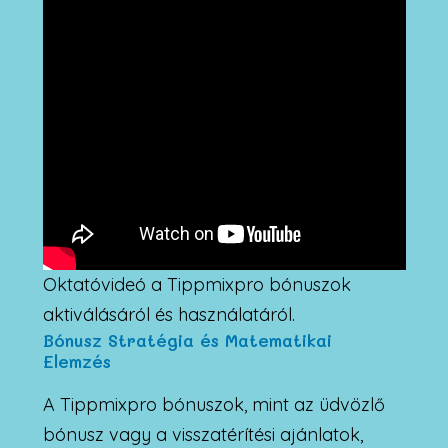
Oktatóvideó a Tippmixpro bónuszok
aktiválásáról és használatáról.
Bónusz Stratégia és Matematikai
Elemzés
A Tippmixpro bónuszok, mint az üdvözlő
bónusz vagy a visszatérítési ajánlatok,