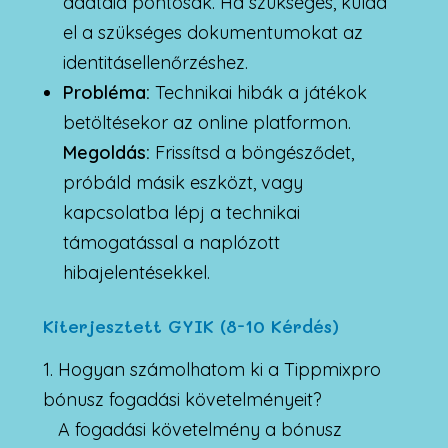
adataid pontosak. Ha szükséges, küldd
el a szükséges dokumentumokat az
identitásellenőrzéshez.
Probléma:
Technikai hibák a játékok
betöltésekor az online platformon.
Megoldás:
Frissítsd a böngésződet,
próbáld másik eszközt, vagy
kapcsolatba lépj a technikai
támogatással a naplózott
hibajelentésekkel.
Kiterjesztett GYIK (8-10 Kérdés)
1. Hogyan számolhatom ki a Tippmixpro
bónusz fogadási követelményeit?
A fogadási követelmény a bónusz