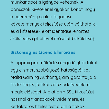
munkanapot is igénybe vehetnek. A
bónuszok kivételénél gyakori korlát, hogy
a nyeremény csak a fogadási
követelmények teljesítése után váltható ki,
és a kifizetések elõtt identitásellenõrzés
szükséges (pl. útlevél másolat beküldése).
Biztonság és Licenc Ellenőrzés
A Tippmixpro működési engedélyt birtokol
egy elismert szabályozó hatóságtól (pl.
Malta Gaming Authority), ami garantálja a
tisztességes játékot és az adatvédelem
megfelelőségét. A platform SSL titkosítást
használ a tranzakciók védelmére, és
kétfaktoros hitelesítést ajánl a fiókok