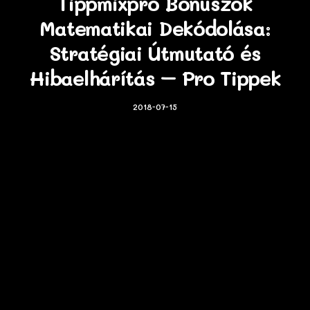
Tippmixpro Bónuszok
Matematikai Dekódolása:
Stratégiai Útmutató és
Hibaelhárítás – Pro Tippek
2018-07-15