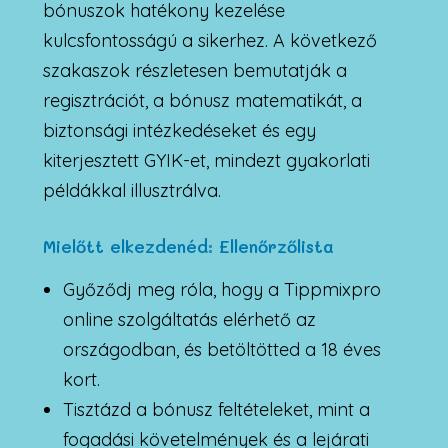
bónuszok hatékony kezelése
kulcsfontosságú a sikerhez. A következő
szakaszok részletesen bemutatják a
regisztrációt, a bónusz matematikát, a
biztonsági intézkedéseket és egy
kiterjesztett GYIK-et, mindezt gyakorlati
példákkal illusztrálva.
Mielőtt elkezdenéd: Ellenőrzőlista
Győződj meg róla, hogy a Tippmixpro
online szolgáltatás elérhető az
országodban, és betöltötted a 18 éves
kort.
Tisztázd a bónusz feltételeket, mint a
fogadási követelmények és a lejárati