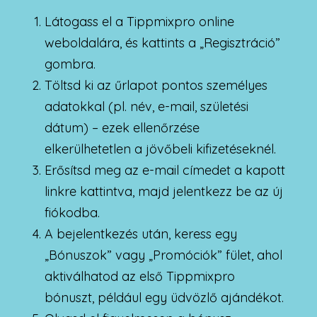
Látogass el a Tippmixpro online
weboldalára, és kattints a „Regisztráció”
gombra.
Töltsd ki az űrlapot pontos személyes
adatokkal (pl. név, e-mail, születési
dátum) – ezek ellenőrzése
elkerülhetetlen a jövőbeli kifizetéseknél.
Erősítsd meg az e-mail címedet a kapott
linkre kattintva, majd jelentkezz be az új
fiókodba.
A bejelentkezés után, keress egy
„Bónuszok” vagy „Promóciók” fület, ahol
aktiválhatod az első Tippmixpro
bónuszt, például egy üdvözlő ajándékot.