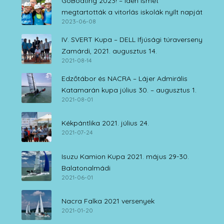
GoBoating 2023! – Idén ismét
megtartották a vitorlás iskolák nyílt napját
2023-06-08
IV. SVERT Kupa – DELL Ifjúsági túraverseny
Zamárdi, 2021. augusztus 14.
2021-08-14
Edzőtábor és NACRA – Lájer Admirális
Katamarán kupa július 30. – augusztus 1.
2021-08-01
Kékpántlika 2021. július 24.
2021-07-24
Isuzu Kamion Kupa 2021. május 29-30.
Balatonalmádi
2021-06-01
Nacra Falka 2021 versenyek
2021-01-20