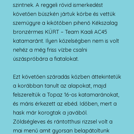
szintnek. A reggeli rövid ismerkedést
követően büszkén jártuk körbe és vettük
szemügyre a kikötőben pihenő Kékszalag
bronzérmes KÜRT – Team Kaali AC45
katamaránt. Ilyen közelségben nem is volt
nehéz a még friss vízbe csalni
úszáspróbára a fiatalokat.
Ezt követően száradás közben áttekintetük
a korábban tanult az alapokat, majd
felszereltük a Topaz 16-os katamaránokat,
és máris érkezett az ebéd. Időben, mert a
hask már korogtak a javából.
Zöldségleves és rántotthusi rizzsel volt a
mai menű amit gyorsan belapátoltunk