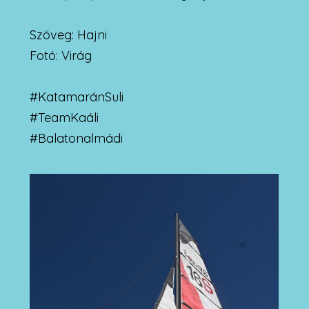
Szöveg: Hajni
Fotó: Virág
#KatamaránSuli
#TeamKaáli
#Balatonalmádi