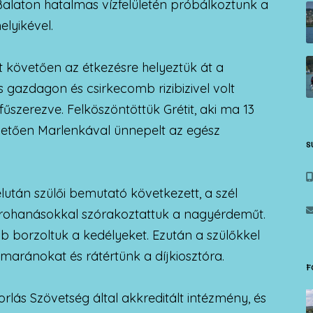
Balaton hatalmas vízfelületén próbálkoztunk a
lyikével.
t követően az étkezésre helyeztük át a
 gazdagon és csirkecomb rizibizivel volt
zerezve. Felköszöntöttük Grétit, aki ma 13
hetően Marlenkával ünnepelt az egész
S
után szülői bemutató következett, a szél
es rohanásokkal szórakoztattuk a nagyérdeműt.
b borzoltuk a kedélyeket. Ezután a szülőkkel
amaránokat és rátértünk a díjkiosztóra.
F
rlás Szövetség által akkreditált intézmény, és