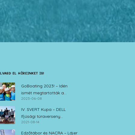
LVASD EL HÍREINKET IS!
GoBoating 2023! – Idén
ismét megtartották a
2023-06-08
vitorlás iskolák nyílt napját
IV. SVERT Kupa – DELL
Ifjúsági túraverseny
2021-08-14
Zamárdi, 2021. augusztus 14.
Edzőtábor és NACRA – Lájer