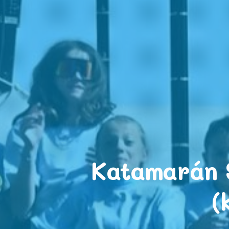
Katamarán S
(