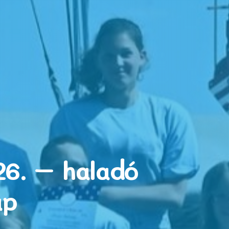
26. – haladó
ap