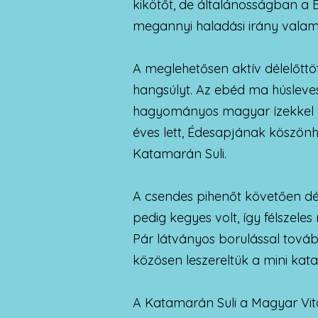
kikötőt, de általánosságban a 
megannyi haladási irány valame
A meglehetősen aktív délelőttö
hangsúlyt. Az ebéd ma húsleves
hagyományos magyar ízekkel fűs
éves lett, Édesapjának köszön
Katamarán Suli.
A csendes pihenőt követően dél
pedig kegyes volt, így félszel
Pár látványos borulással továb
közösen leszereltük a mini kat
A Katamarán Suli a Magyar Vito