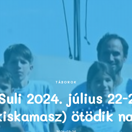
TÁBOROK
uli 2024. július 22-
kiskamasz) ötödik n
2024-07-26