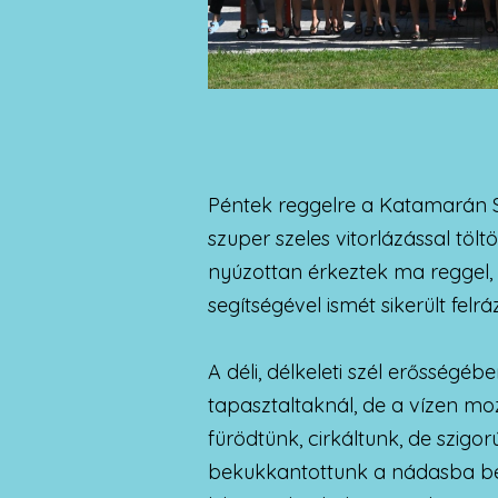
Péntek reggelre a Katamarán Su
szuper szeles vitorlázással töl
nyúzottan érkeztek ma reggel,
segítségével ismét sikerült felr
A déli, délkeleti szél erősség
tapasztaltaknál, de a vízen mo
fürödtünk, cirkáltunk, de szigorú
bekukkantottunk a nádasba bé