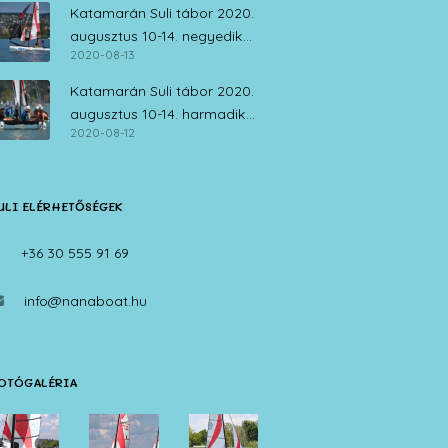
Katamarán Suli tábor 2020.
augusztus 10-14. negyedik
2020-08-13
nap
Katamarán Suli tábor 2020.
augusztus 10-14. harmadik
2020-08-12
nap
ULI ELÉRHETŐSÉGEK
+36 30 555 91 69
info@nanaboat.hu
OTÓGALÉRIA