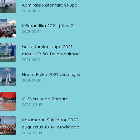
Admirális Katamarán kupa
2021-08-01
július 30. – augusztus 1.
Kékpántlika 2021. július 24.
2021-07-24
Isuzu Kamion Kupa 2021.
május 29-30. Balatonalmádi
2021-06-01
Nacra Falka 2021 versenyek
2021-01-20
VI. Svert Kupa Zamárdi
2020-08-15
Katamarán Suli tábor 2020.
augusztus 10-14. ötödik nap
2020-08-14