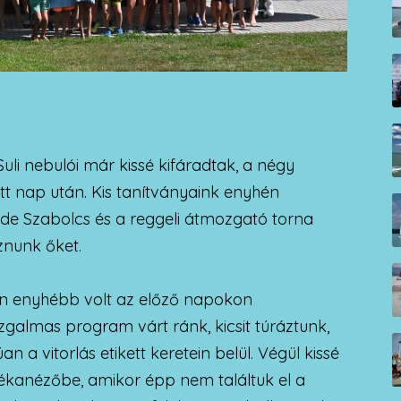
li nebulói már kissé kifáradtak, a négy
tött nap után. Kis tanítványaink enyhén
 de Szabolcs és a reggeli átmozgató torna
áznunk őket.
ében enyhébb volt az előző napokon
zgalmas program várt ránk, kicsit túráztunk,
an a vitorlás etikett keretein belül. Végül kissé
kanézőbe, amikor épp nem találtuk el a