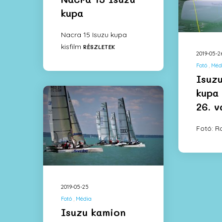
kupa
Nacra 15 Isuzu kupa
kisfilm
RÉSZLETEK
2019-05-2
Fotó
Méd
Isuz
kupa 
26. 
Fotó: 
2019-05-25
Fotó
Média
Isuzu kamion