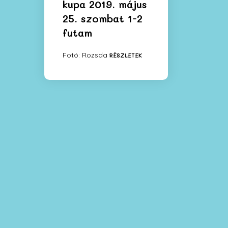
kupa 2019. május
25. szombat 1-2
futam
Fotó: Rozsda
RÉSZLETEK