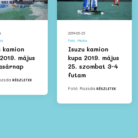
6
2019-05-25
ia
Fotó
Média
u kamion
Isuzu kamion
2019. május
kupa 2019. május
vasárnap
25. szombat 3-4
futam
Rozsda
RÉSZLETEK
Fotó: Rozsda
RÉSZLETEK