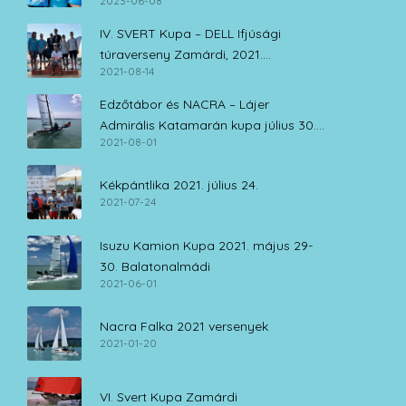
2023-06-08
napját
IV. SVERT Kupa – DELL Ifjúsági
túraverseny Zamárdi, 2021.
2021-08-14
augusztus 14.
Edzőtábor és NACRA – Lájer
Admirális Katamarán kupa július 30. –
2021-08-01
augusztus 1.
Kékpántlika 2021. július 24.
2021-07-24
Isuzu Kamion Kupa 2021. május 29-
30. Balatonalmádi
2021-06-01
Nacra Falka 2021 versenyek
2021-01-20
VI. Svert Kupa Zamárdi