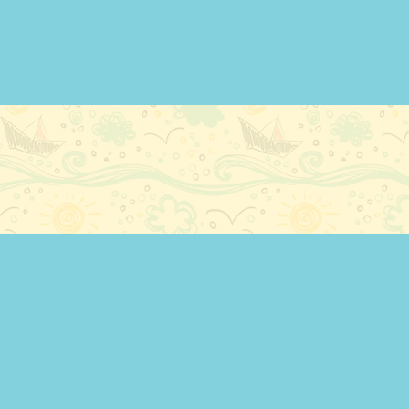
KAPCSOLAT
Nagy R. Attila
Team Kaáli Vitorlás Sportegyesület
+36 30 555 9169