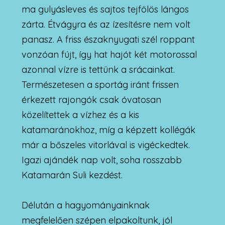
ma gulyásleves és sajtos tejfölös lángos
zárta. Étvágyra és az ízesítésre nem volt
panasz. A friss északnyugati szél roppant
vonzóan fújt, így hat hajót két motorossal
azonnal vízre is tettünk a srácainkat.
Természetesen a sportág iránt frissen
érkezett rajongók csak óvatosan
közelítettek a vízhez és a kis
katamaránokhoz, míg a képzett kollégák
már a bőszeles vitorlával is vigéckedtek.
Igazi ajándék nap volt, soha rosszabb
Katamarán Suli kezdést.
Délután a hagyományainknak
megfelelően szépen elpakoltunk, jól