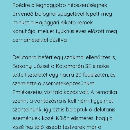
Ebédre a legnagyobb népszerűségnek
örvendő bolognai spagettivel lepett meg
minket a Hajógyári Kikötő remek
konyhája, melyet tyúkhúsleves előzött meg
cérnametélttel dúsítva.
Délutánra befért egy szakmai ellenőrzés is,
Bakonyi József a Katamarán SE elnöke
tette tiszteletét egy nacra 20 fedélzetén, és
szemlézte a csemeteképzésünket.
Emlékezetes vízi találkozás volt. A tematika
szerint a vontázásra is kell némi figyelmet
szentelnünk, így ezt is beloptuk a délutánis
események közé. Külön elismerés, hogy a
kissé hezitáló kisebb testvérek már a