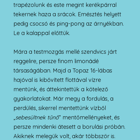
trapézolunk és este megint kerékpárral
tekernek haza a srácok. Emésztés helyett
pedig csocsó és ping-pong az árnyékban.
Le a kalappal előttük.
Mára a testmozgás mellé szendvics járt
reggelire, persze finom limonádé
társaságában. Majd a Topaz 16-lábas
hajóval is kibővített flottával vízre
mentünk, és áttekintettük a kötelező
gyakorlatokat. Már megy a fordulás, a
perdülés, sikerrel mentettünk vízből
„
sebesültnek tűnő
” mentőmellényeket, és
persze mindenki átesett a borulási próbán.
Akiknek melegük volt, akár többször is.