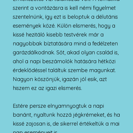
szerint a vontázásra is kell némi figyelmet
szentelnünk, így ezt is beloptuk a délutánis
események közé. Külön elismerés, hogy a
kissé hezitáló kisebb testvérek már a
nagyobbak bíztatására mind a fedélzeten
garázdálkodnak. Sőt, akad olyan család is,
ahol a napi beszámolók hatására hétközi
érdeklődéssel találtuk szembe magunkat.
Nagyon köszönjük, igazán jól esik, azt
hiszem ez az igazi elismerés.
Estére persze elnyamnyogtuk a napi
banánt, nyaltunk hozzá jégkrémeket, és ha
kissé zajosan is, de sikerrel értékeltük a mai
nap eseményeit is.