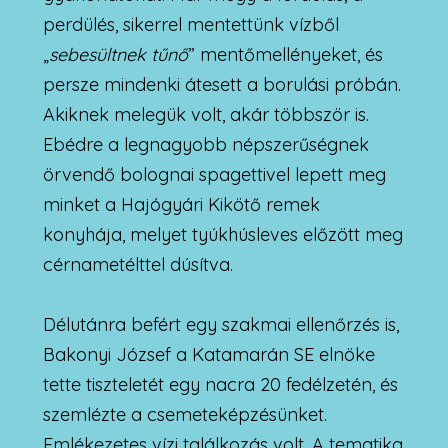
perdülés, sikerrel mentettünk vízből
„
sebesültnek tűnő
” mentőmellényeket, és
persze mindenki átesett a borulási próbán.
Akiknek melegük volt, akár többször is.
Ebédre a legnagyobb népszerűségnek
örvendő bolognai spagettivel lepett meg
minket a Hajógyári Kikötő remek
konyhája, melyet tyúkhúsleves előzött meg
cérnametélttel dúsítva.
Délutánra befért egy szakmai ellenőrzés is,
Bakonyi József a Katamarán SE elnöke
tette tiszteletét egy nacra 20 fedélzetén, és
szemlézte a csemeteképzésünket.
Emlékezetes vízi találkozás volt. A tematika