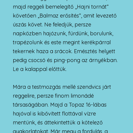
majd reggeli bemelegítő „Hajni tornát”
követően „Balmaz erősítés”, amit levezető
úszás követ. Ne feledjük, persze
napközben hajózunk, fürdünk, borulunk,
trapézolunk és este megint kerékpárral
tekernek haza a srácok. Emésztés helyett
pedig csocsó és ping-pong az árnyékban.
Le a kalappal előttük.
Mára a testmozgás mellé szendvics járt
reggelire, persze finom limonádé
társaságában. Majd a Topaz 16-lábas
hajóval is kibővített flottával vízre
mentünk, és áttekintettük a kötelező
gyakorlatokat. Már megy a fordulás, a