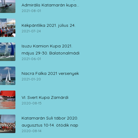
Admirális Katamarán kupa
2021-08-01
július 30. – augusztus 1.
Kékpántlika 2021. július 24.
2021-07-24
Isuzu Kamion Kupa 2021.
május 29-30. Balatonalmádi
2021-06-01
Nacra Falka 2021 versenyek
2021-01-20
VI. Svert Kupa Zamárdi
2020-08-15
Katamarán Suli tábor 2020.
augusztus 10-14. ötödik nap
2020-08-14