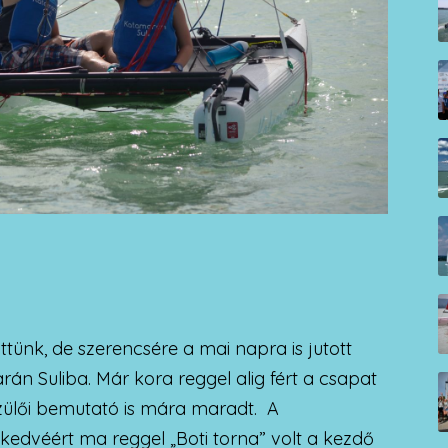
tünk, de szerencsére a mai napra is jutott
rán Suliba. Már kora reggel alig fért a csapat
szülői bemutató is mára maradt. A
 kedvéért ma reggel „Boti torna” volt a kezdő