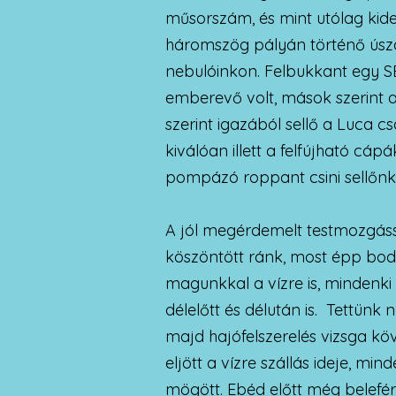
műsorszám, és mint utólag kider
háromszög pályán történő úszás,
nebulóinkon. Felbukkant egy SE
emberevő volt, mások szerint a 
szerint igazából sellő a Luca cs
kiválóan illett a felfújható cá
pompázó roppant csini sellőnk
A jól megérdemelt testmozgáss
köszöntött ránk, most épp bod
magunkkal a vízre is, mindenki
délelőtt és délután is. Tettünk
majd hajófelszerelés vizsga köv
eljött a vízre szállás ideje, m
mögött. Ebéd előtt még belefér