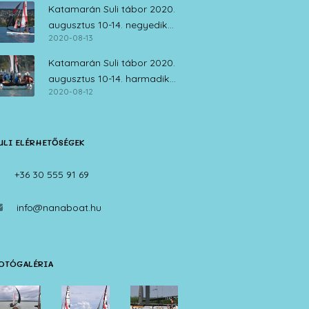
Katamarán Suli tábor 2020.
augusztus 10-14. negyedik
2020-08-13
nap
Katamarán Suli tábor 2020.
augusztus 10-14. harmadik
2020-08-12
nap
ULI ELÉRHETŐSÉGEK
+36 30 555 91 69
info@nanaboat.hu
OTÓGALÉRIA