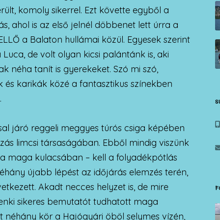
ült, komoly sikerrel. Ezt követte egyből a
 ahol is az első jelnél döbbenet lett úrra a
LLŐ a Balaton hullámai közül. Egyesek szerint
Luca, de volt olyan kicsi palántánk is, aki
ak néha tanít is gyerekeket. Szó mi szó,
pák és karikák közé a fantasztikus színekben
.
S
al járó reggeli meggyes túrós csiga képében
zás limcsi társaságában. Ebből mindig viszünk
 a maga kulacsában – kell a folyadékpótlás
 néhány újabb lépést az időjárás elemzés terén,
etkezett. Akadt necces helyzet is, de mire
F
indenki sikeres bemutatót tudhatott maga
t néhány kör a Hajógyári öböl selymes vízén,