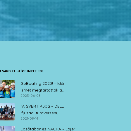
LVASD EL HÍREINKET IS!
GoBoating 2023! – Idén
ismét megtartották a
2023-06-08
vitorlás iskolák nyílt napját
IV. SVERT Kupa – DELL
Ifjúsági túraverseny
2021-08-14
Zamárdi, 2021. augusztus 14.
Edzőtábor és NACRA – Lájer