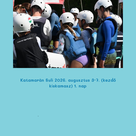
Katamarán Suli 2026. augusztus 3-7. (kezdő
kiskamasz) 1. nap
OLVASD EL HÍREINKET IS!
GoBoating 2023! – Idén ismét