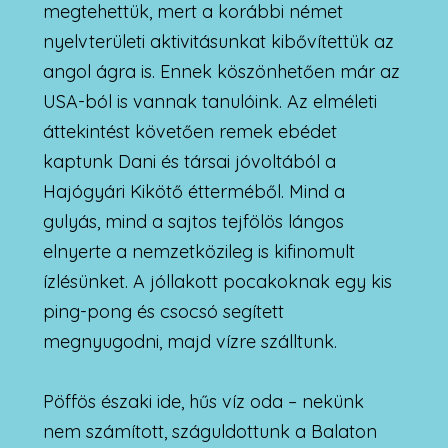
megtehettük, mert a korábbi német
nyelvterületi aktivitásunkat kibővítettük az
angol ágra is. Ennek köszönhetően már az
USA-ból is vannak tanulóink. Az elméleti
áttekintést követően remek ebédet
kaptunk Dani és társai jóvoltából a
Hajógyári Kikötő étterméből. Mind a
gulyás, mind a sajtos tejfölös lángos
elnyerte a nemzetközileg is kifinomult
ízlésünket. A jóllakott pocakoknak egy kis
ping-pong és csocsó segített
megnyugodni, majd vízre szálltunk.
Pöffös északi ide, hűs víz oda – nekünk
nem számított, száguldottunk a Balaton