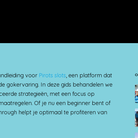
andleiding voor
Pirots slots
, een platform dat
O
e gokervaring. In deze gids behandelen we
nceerde strategieën, met een focus op
maatregelen. Of je nu een beginner bent of
hrough helpt je optimaal te profiteren van