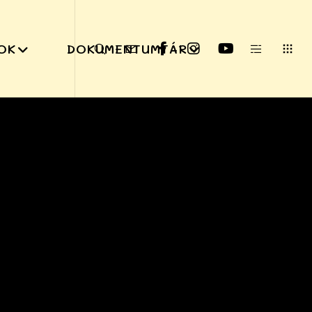
OK
DOKUMENTUMTÁR