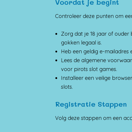
Voordat je begint
Controleer deze punten om een
Zorg dat je 18 jaar of ouder
gokken legaal is.
Heb een geldig e-mailadres en 
Lees de algemene voorwaard
voor pirots slot games.
Installeer een veilige brows
slots.
Registratie Stappen
Volg deze stappen om een acc