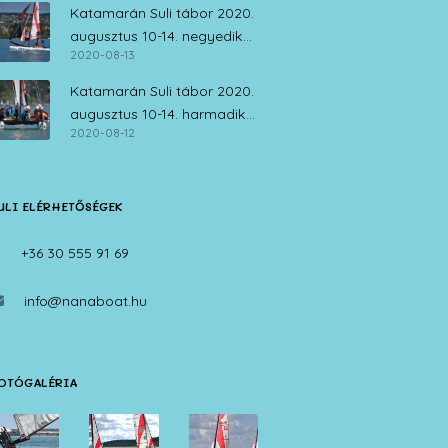
Katamarán Suli tábor 2020.
augusztus 10-14. negyedik
2020-08-13
nap
Katamarán Suli tábor 2020.
augusztus 10-14. harmadik
2020-08-12
nap
ULI ELÉRHETŐSÉGEK
+36 30 555 91 69
info@nanaboat.hu
OTÓGALÉRIA