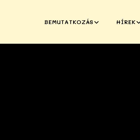
BEMUTATKOZÁS
HÍREK