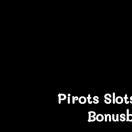
Pirots Slo
Bonusb