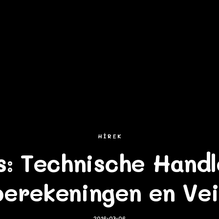
HÍREK
ts: Technische Handl
erekeningen en Vei
2016-07-06