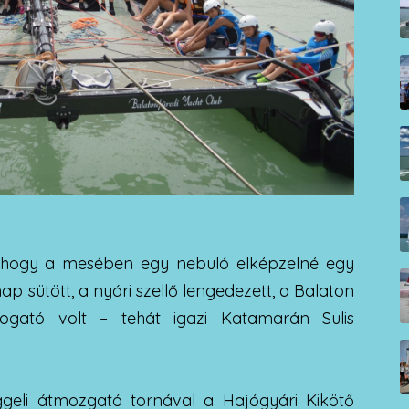
 ahogy a mesében egy nebuló elképzelné egy
 nap sütött, a nyári szellő lengedezett, a Balaton
gató volt – tehát igazi Katamarán Sulis
geli átmozgató tornával a Hajógyári Kikötő