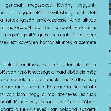
r igencsak megszokott látvány vagyunk.
elt a reggeli előtti frissítésben, amit Boti
i tettek igazán emlékezetessé. A vállalkozó
a motorosból, de Boti kezéből, válláról is
t megszégyenítő gyakorlataikat. Talán nem
icsek ezt követően hamar eltűntek a csemete
S
n belül finomításra kerültek a fordulás és a
zolásban rejlő lehetőségek, majd ebéd elé még
őször a srácok, majd a lányok ismerkedtek meg
atamaránnal, amin a Katamarán Suli oktató
os volt látni, hogy a mai tizenéves leányok
F
ciált látnak egy ekkora kifeszített hálóban.
gára a tyúkhúsleves után bolognai spagetti