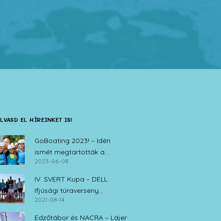
LVASD EL HÍREINKET IS!
GoBoating 2023! – Idén
ismét megtartották a
2023-06-08
vitorlás iskolák nyílt napját
IV. SVERT Kupa – DELL
Ifjúsági túraverseny
2021-08-14
Zamárdi, 2021. augusztus 14.
Edzőtábor és NACRA – Lájer