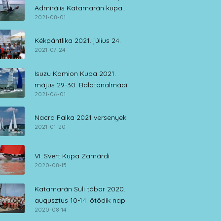
Admirális Katamarán kupa
2021-08-01
július 30. – augusztus 1.
Kékpántlika 2021. július 24.
2021-07-24
Isuzu Kamion Kupa 2021.
május 29-30. Balatonalmádi
2021-06-01
Nacra Falka 2021 versenyek
2021-01-20
VI. Svert Kupa Zamárdi
2020-08-15
Katamarán Suli tábor 2020.
augusztus 10-14. ötödik nap
2020-08-14