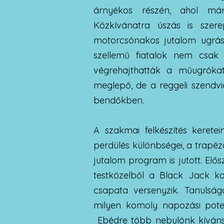
árnyékos részén, ahol má
Közkívánatra úszás is szerep
motorcsónakos jutalom ugrása
szellemű fiatalok nem csak 
végrehajthatták a műugróka
meglepő, de a reggeli szendv
bendőkben.
A szakmai felkészítés keretei
perdülés különbségei, a trapé
jutalom program is jutott. El
testközelből a Black Jack k
csapata versenyzik. Tanulság
milyen komoly napozási poten
Ebédre több nebulónk kívánsá