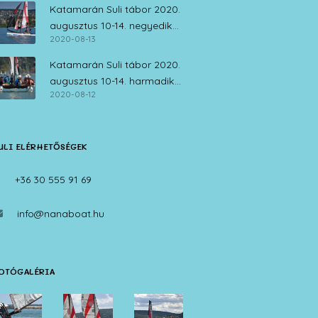
Katamarán Suli tábor 2020.
augusztus 10-14. negyedik
2020-08-13
nap
Katamarán Suli tábor 2020.
augusztus 10-14. harmadik
2020-08-12
nap
ULI ELÉRHETŐSÉGEK
+36 30 555 91 69
info@nanaboat.hu
OTÓGALÉRIA