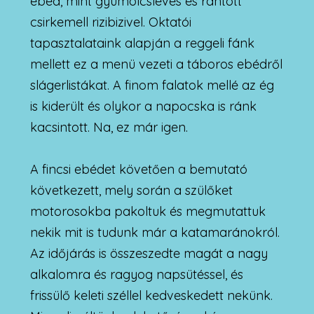
ebéd, mint gyümölcsleves és rántott
csirkemell rizibizivel. Oktatói
tapasztalataink alapján a reggeli fánk
mellett ez a menü vezeti a táboros ebédről
slágerlistákat. A finom falatok mellé az ég
is kiderült és olykor a napocska is ránk
kacsintott. Na, ez már igen.
A fincsi ebédet követően a bemutató
következett, mely során a szülőket
motorosokba pakoltuk és megmutattuk
nekik mit is tudunk már a katamaránokról.
Az időjárás is összeszedte magát a nagy
alkalomra és ragyog napsütéssel, és
frissülő keleti széllel kedveskedett nekünk.