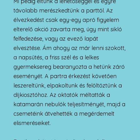
Mi pedig éltünk a lehetőséggel és egyre
távolabb merészkedtünk a parttól. Az
élvezkedést csak egy-egy apró figyelem
elterelő akció zavarta meg, úgy mint sikló
felfedezése, vagy az evező lapát
elvesztése. Ám ahogy az már lenni szokott,
a napsütés, a friss szél és a lelkes
gyermeksereg bearanyozta a hetünk záró
eseményét. A partra érkezést követően
leszereltünk, elpakoltunk és felöltöztünk a
díjkiosztóhoz. Az oktatók méltatták a
katamarán nebulók teljesítményét, majd a
csemetéink átvehették a megérdemelt
elismeréseiket.