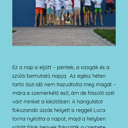
Ez a nap is eljött – péntek, a vizsgák és a
szülői bemutató napja. Az egész héten
tartó őszi idő nem hazudtolta meg magát –
mára is szemerkélő eső, ám de frissülő szél
várt minket a kikötőben. A hangulatot
fokozandó úszás helyett is reggeli Luca
torna nyitotta a napot, majd a helyben
sütött fánk hegyek fokozták a csemete