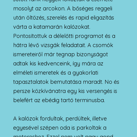
mosolyt az arcokon. A bőséges reggeli
után öltözés, szerelés és rapid eligazítás
várta a katamarán kalózokat.
Pontosítottuk a délelőtti programot és a
hátra lévő vizsgák feladatait. A csomók
ismereteiről már tegnap bizonyságot
adtak kis kedvenceink, így mára az
elméleti ismeretek és a gyakorlati
tapasztalatok bemutatása maradt. No és
persze közkívánatra egy kis versengés is
belefért az ebédig tartó terminusba.
A kalózok fordultak, perdültek, illetve
egyesével szépen oda is parkoltak a
motoroshoz. Ezzel nem volt nagy gond,