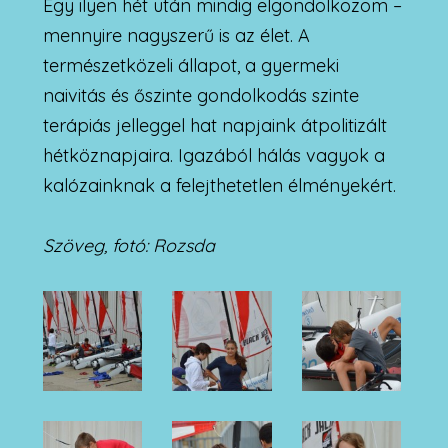
Egy ilyen hét után mindig elgondolkozom –
mennyire nagyszerű is az élet. A
természetközeli állapot, a gyermeki
naivitás és őszinte gondolkodás szinte
terápiás jelleggel hat napjaink átpolitizált
hétköznapjaira. Igazából hálás vagyok a
kalózainknak a felejthetetlen élményekért.
Szöveg, fotó: Rozsda