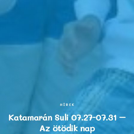
HÍREK
Katamarán Suli 07.27-07.31 –
Az ötödik nap