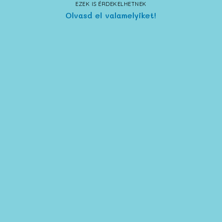
EZEK IS ÉRDEKELHETNEK
Olvasd el valamelyiket!
Katamarán Suli 2026. augusztus 3-7. (kezdő
kiskamasz) 3. nap