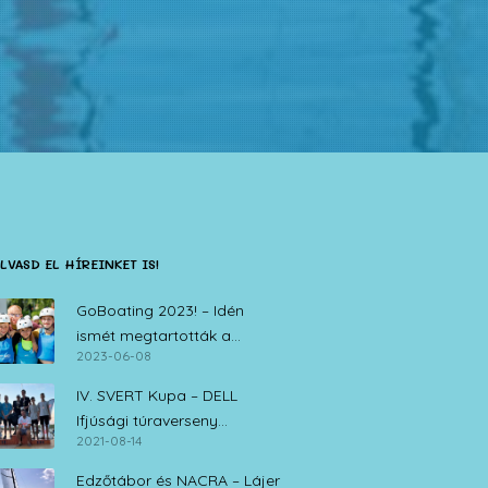
LVASD EL HÍREINKET IS!
GoBoating 2023! – Idén
ismét megtartották a
2023-06-08
vitorlás iskolák nyílt napját
IV. SVERT Kupa – DELL
Ifjúsági túraverseny
2021-08-14
Zamárdi, 2021. augusztus 14.
Edzőtábor és NACRA – Lájer