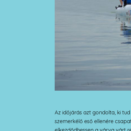
Az időjárás azt gondolta, ki tud
szemerkélő eső ellenére csapat
elkezdődhessen a várva várt reg