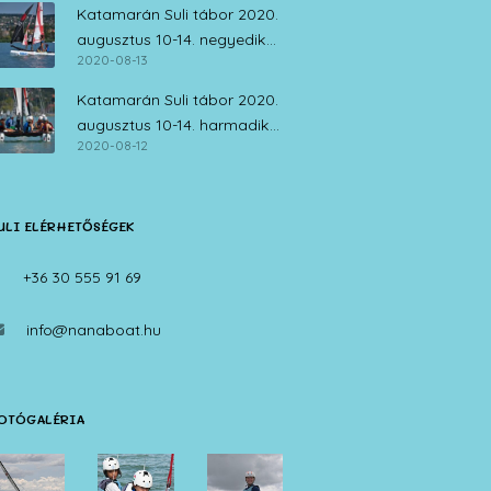
Katamarán Suli tábor 2020.
augusztus 10-14. negyedik
2020-08-13
nap
Katamarán Suli tábor 2020.
augusztus 10-14. harmadik
2020-08-12
nap
ULI ELÉRHETŐSÉGEK
+36 30 555 91 69
info@nanaboat.hu
OTÓGALÉRIA