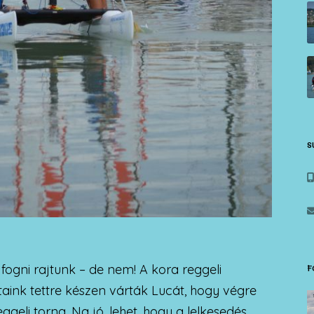
S
 fogni rajtunk – de nem! A kora reggeli
F
aink tettre készen várták Lucát, hogy végre
geli torna. Na jó, lehet, hogy a lelkesedés