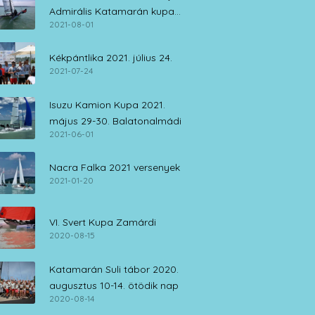
Admirális Katamarán kupa
2021-08-01
július 30. – augusztus 1.
Kékpántlika 2021. július 24.
2021-07-24
Isuzu Kamion Kupa 2021.
május 29-30. Balatonalmádi
2021-06-01
Nacra Falka 2021 versenyek
2021-01-20
VI. Svert Kupa Zamárdi
2020-08-15
Katamarán Suli tábor 2020.
augusztus 10-14. ötödik nap
2020-08-14