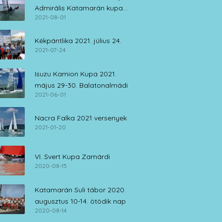
Admirális Katamarán kupa
2021-08-01
július 30. – augusztus 1.
Kékpántlika 2021. július 24.
2021-07-24
Isuzu Kamion Kupa 2021.
május 29-30. Balatonalmádi
2021-06-01
Nacra Falka 2021 versenyek
2021-01-20
VI. Svert Kupa Zamárdi
2020-08-15
Katamarán Suli tábor 2020.
augusztus 10-14. ötödik nap
2020-08-14