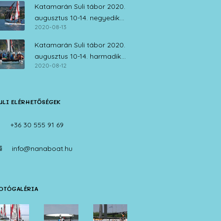
Katamarán Suli tábor 2020.
augusztus 10-14. negyedik
2020-08-13
nap
Katamarán Suli tábor 2020.
augusztus 10-14. harmadik
2020-08-12
nap
ULI ELÉRHETŐSÉGEK
+36 30 555 91 69
info@nanaboat.hu
OTÓGALÉRIA