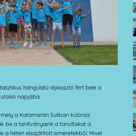
asztikus hangulatú díjkiosztó fért bele a
 utolsó napjába.
is, mely a Katamarán Suliban különös
ák be a tanítványaink a tanultakat a
nak a héten elsajátított ismeretekből. Mivel