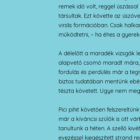
remek idő volt, reggel úszással 
társultak. Ezt követte az úszóv
virslis formációban. Csak hal
működtetni, – ha éhes a gyerek,
A délelőtt a maradék vizsgák le
alapvető csomó maradt mára, hi
fordulás és perdülés már a teg
biztos tudatában mentünk ebéd
tészta követett. Ugye nem megle
Pici pihit követően felszereltün
már a kíváncsi szülők is ott vá
tanultunk a héten. A szellő kivé
evezéssel kiegészített strand r