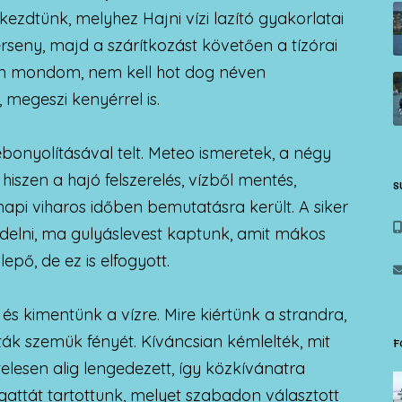
kezdtünk, melyhez Hajni vízi lazító gyakorlatai
erseny, majd a szárítkozást követően a tízórai
kan mondom, nem kell hot dog néven
 megeszi kenyérrel is.
bonyolításával telt. Meteo ismeretek, a négy
szen a hajó felszerelés, vízből mentés,
S
napi viharos időben bemutatásra került. A siker
elni, ma gulyáslevest kaptunk, amit mákos
pő, de ez is elfogyott.
k és kimentünk a vízre. Mire kiértünk a strandra,
rták szemük fényét. Kíváncsian kémlelték, mit
F
telesen alig lengedezett, így közkívánatra
egattát tartottunk, melyet szabadon választott