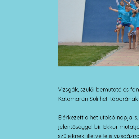
Vizsgák, szülői bemutató és fant
Katamarán Suli heti táborának
Elérkezett a hét utolsó napja 
jelentőséggel bír. Ekkor mutatj
szüleiknek, illetve le is vizsgáz