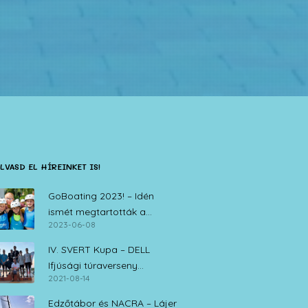
LVASD EL HÍREINKET IS!
GoBoating 2023! – Idén
ismét megtartották a
2023-06-08
vitorlás iskolák nyílt napját
IV. SVERT Kupa – DELL
Ifjúsági túraverseny
2021-08-14
Zamárdi, 2021. augusztus 14.
Edzőtábor és NACRA – Lájer