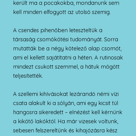
került ma a pocakokba, mondanunk sem
kell minden elfogyott az utolsó szemig.
A csendes pihenőben leteszteltük a
társaság csomókötési tudományát. Sorra
mutatták be a négy kötelező alap csomót,
ami el kellett sajátítatni a héten. A rutinosak
mindezt csukott szemmel, a hátuk mögött
teljesítették.
A szellemi kihívásokat lezárandó némi vízi
csata alakult ki a sólyán, ami egy kicsit túl
hangosra sikeredett – elnézést kell kérnünk
a kikötő lakóktól. Ha már vizesek voltunk,
sebesen felszereltünk és kihajózásra kész