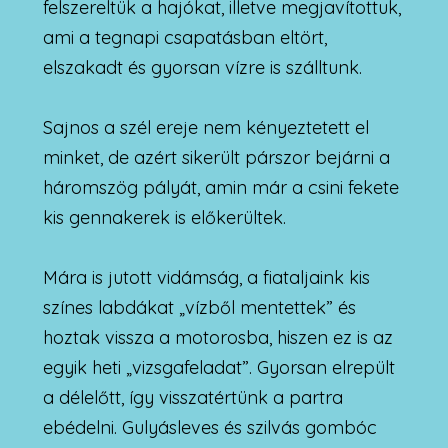
felszereltük a hajókat, illetve megjavítottuk,
ami a tegnapi csapatásban eltört,
elszakadt és gyorsan vízre is szálltunk.
Sajnos a szél ereje nem kényeztetett el
minket, de azért sikerült párszor bejárni a
háromszög pályát, amin már a csini fekete
kis gennakerek is előkerültek.
Mára is jutott vidámság, a fiataljaink kis
színes labdákat „vízből mentettek” és
hoztak vissza a motorosba, hiszen ez is az
egyik heti „vizsgafeladat”. Gyorsan elrepült
a délelőtt, így visszatértünk a partra
ebédelni. Gulyásleves és szilvás gombóc