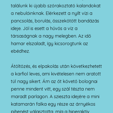
találunk ki újabb szórakoztató kalandokat
a nebulóinknak. Elérkezett a nyílt vízi a
pancsolás, borulás, összekötött bandázás
ideje. Jól is esett a hűvös a víz a
társaságnak a nagy melegben. Az idő
hamar elszaladt, így kicsorogtunk az
ebédhez.
Átöltözés, és elpakolás után következhetett
a karfiol leves, ami kivételesen nem aratott
túl nagy sikert. Ám az őt követő bolognai
penne mindent vitt, egy szál tészta nem
maradt parlagon. A szieszta idejére a mini
katamarán falka egy része az árnyékos
pihenést választotta, míg a hiperaktív