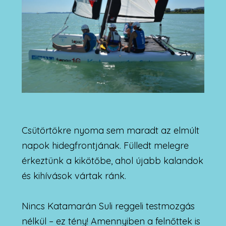
Csütörtökre nyoma sem maradt az elmúlt
napok hidegfrontjának. Fülledt melegre
érkeztünk a kikötőbe, ahol újabb kalandok
és kihívások vártak ránk.
Nincs Katamarán Suli reggeli testmozgás
nélkül – ez tény! Amennyiben a felnőttek is