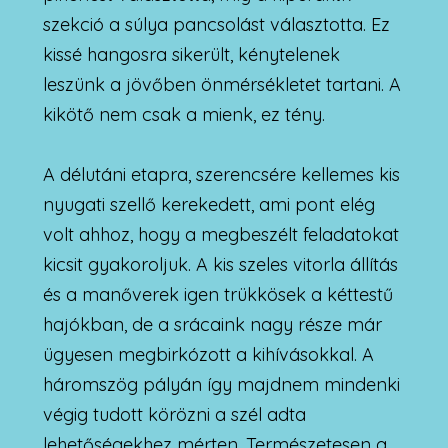
szekció a súlya pancsolást választotta. Ez
kissé hangosra sikerült, kénytelenek
leszünk a jövőben önmérsékletet tartani. A
kikötő nem csak a mienk, ez tény.
A délutáni etapra, szerencsére kellemes kis
nyugati szellő kerekedett, ami pont elég
volt ahhoz, hogy a megbeszélt feladatokat
kicsit gyakoroljuk. A kis szeles vitorla állítás
és a manőverek igen trükkösek a kéttestű
hajókban, de a srácaink nagy része már
ügyesen megbirkózott a kihívásokkal. A
háromszög pályán így majdnem mindenki
végig tudott körözni a szél adta
lehetőségekhez mérten. Természetesen a