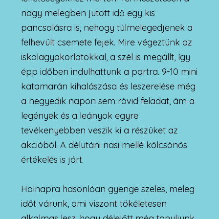
nagy melegben jutott idő egy kis
pancsolásra is, nehogy túlmelegedjenek a
felhevült csemete fejek. Mire végeztünk az
iskolagyakorlatokkal, a szél is megállt, így
épp időben indulhattunk a partra. 9-10 mini
katamarán kihalászása és leszerelése még
a negyedik napon sem rövid feladat, ám a
legények és a leányok egyre
tevékenyebben veszik ki a részüket az
akcióból. A délutáni nasi mellé kölcsönös
értékelés is járt.
Holnapra hasonlóan gyenge szeles, meleg
időt várunk, ami viszont tökéletesen
alkalmas lesz, hogy délelőtt még tanuljunk