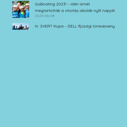
GoBoating 2023! – Idén ismét
megtartották a vitorlás iskolák nyílt napját
2023-06-08
IV. SVERT Kupa – DELL Ifjúsági túraverseny
Zamárdi, 2021. augusztus 14.
2021-08-14
Edzőtábor és NACRA – Lájer Admirális
Katamarán kupa július 30. – augusztus 1.
2021-08-01
Kékpántlika 2021. július 24.
2021-07-24
Isuzu Kamion Kupa 2021. május 29-30.
Balatonalmádi
2021-06-01
Nacra Falka 2021 versenyek
2021-01-20