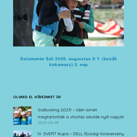
Katamarán Suli 2026. augusztus 3-7. (kezdő
kiskamasz) 3. nap
OLVASD EL HÍREINKET IS!
GoBoating 2023! – Idén ismét
megtartották a vitorlás iskolák nyílt napját
2023-06-08
IV. SVERT Kupa – DELL Ifjúsági túraverseny