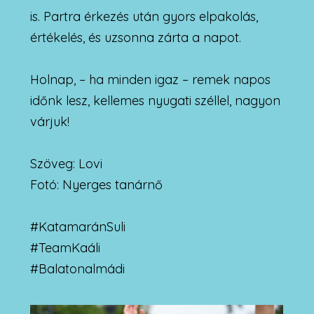
is. Partra érkezés után gyors elpakolás,
értékelés, és uzsonna zárta a napot.
Holnap, – ha minden igaz – remek napos
időnk lesz, kellemes nyugati széllel, nagyon
várjuk!
Szöveg: Lovi
Fotó: Nyerges tanárnő
#KatamaránSuli
#TeamKaáli
#Balatonalmádi