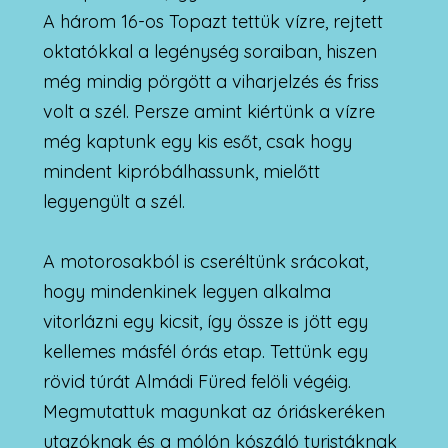
A három 16-os Topazt tettük vízre, rejtett
oktatókkal a legénység soraiban, hiszen
még mindig pörgött a viharjelzés és friss
volt a szél. Persze amint kiértünk a vízre
még kaptunk egy kis esőt, csak hogy
mindent kipróbálhassunk, mielőtt
legyengült a szél.
A motorosakból is cseréltünk srácokat,
hogy mindenkinek legyen alkalma
vitorlázni egy kicsit, így össze is jött egy
kellemes másfél órás etap. Tettünk egy
rövid túrát Almádi Füred felöli végéig.
Megmutattuk magunkat az óriáskeréken
utazóknak és a mólón kószáló turistáknak