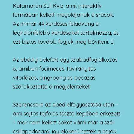
Katamarán Suli Kvíz, amit interaktív
formában kellett megoldjanak a srácok.
Az immár 44 kérdéses feladvány a
legkülönfélébb kérdéseket tartalmazza, és
ezt biztos tovább fogjuk még bővíteni.

Az ebédig belefért egy szabadfoglalkozás
is, amiben focimeccs, távirányítós
vitorlázás, ping-pong és pecázás
szórakoztatta a megjelenteket.
Szerencsére az ebéd elfogyasztása után –
ami sajtos tejfölös tészta képében érkezett
– már nem kellett sokat várni már a szél
csillapodására, így előkerülhettek a hajók.