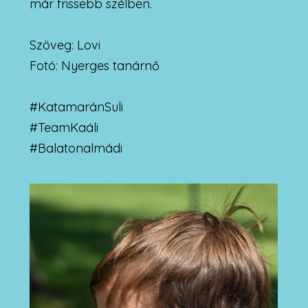
már frissebb szélben.
Szöveg: Lovi
Fotó: Nyerges tanárnő
#KatamaránSuli
#TeamKaáli
#Balatonalmádi