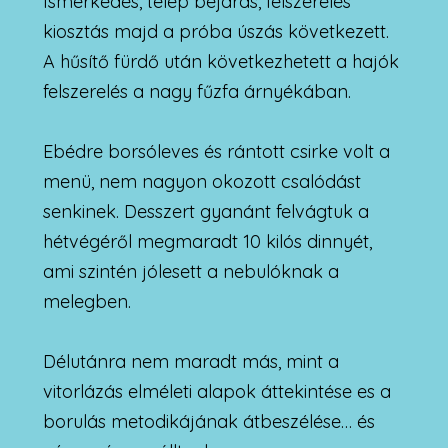
Ismerkedés, telep bejárás, felszerelés
kiosztás majd a próba úszás következett.
A hűsítő fürdő után következhetett a hajók
felszerelés a nagy fűzfa árnyékában.
Ebédre borsóleves és rántott csirke volt a
menü, nem nagyon okozott csalódást
senkinek. Desszert gyanánt felvágtuk a
hétvégéről megmaradt 10 kilós dinnyét,
ami szintén jólesett a nebulóknak a
melegben.
Délutánra nem maradt más, mint a
vitorlázás elméleti alapok áttekintése es a
borulás metodikájának átbeszélése… és