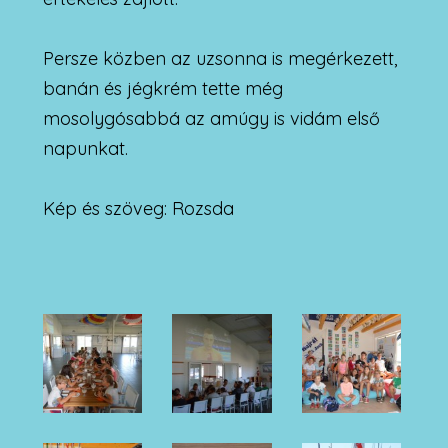
Persze közben az uzsonna is megérkezett,
banán és jégkrém tette még
mosolygósabbá az amúgy is vidám első
napunkat.
Kép és szöveg: Rozsda