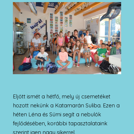
Eljött ismét a hétfő, mely új csemetéket
hozott nekünk a Katamarán Suliba. Ezen a
héten Léna és Sümi segít a nebulók
fejlődésében, korábbi tapasztalataink
szerint igen nagy sikerrel.