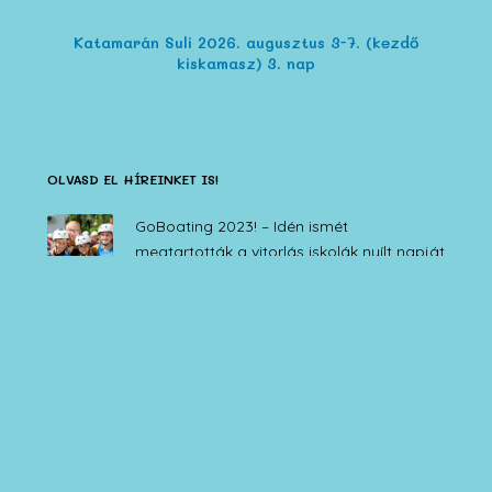
Katamarán Suli 2026. augusztus 3-7. (kezdő
kiskamasz) 3. nap
OLVASD EL HÍREINKET IS!
GoBoating 2023! – Idén ismét
megtartották a vitorlás iskolák nyílt napját
2023-06-08
IV. SVERT Kupa – DELL Ifjúsági túraverseny
Zamárdi, 2021. augusztus 14.
2021-08-14
Edzőtábor és NACRA – Lájer Admirális
Katamarán kupa július 30. – augusztus 1.
2021-08-01