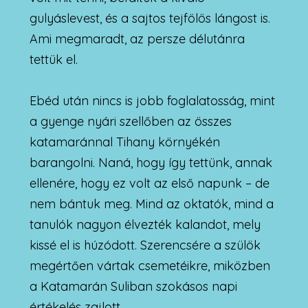
gulyáslevest, és a sajtos tejfölös lángost is.
Ami megmaradt, az persze délutánra
tettük el.
Ebéd után nincs is jobb foglalatosság, mint
a gyenge nyári szellőben az összes
katamaránnal Tihany környékén
barangolni. Naná, hogy így tettünk, annak
ellenére, hogy ez volt az első napunk – de
nem bántuk meg. Mind az oktatók, mind a
tanulók nagyon élvezték kalandot, mely
kissé el is húzódott. Szerencsére a szülök
megértően vártak csemetéikre, miközben
a Katamarán Suliban szokásos napi
értékelés zajlott.