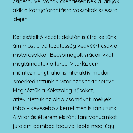
csipetnyivel voltak csendesebbek a lányok,
akik a kártyaforgatásra voksoltak szieszta
idején.
Két esőfelhő között délután is útra keltünk,
ám most a változatosság kedvéért csak a
motorosokkal. Becsomagolt srácainkkal
megtámadtuk a füredi Vitorlázeum
műintézményt, ahol is interaktív módon
ismerkedhettünk a vitorlázás történetével.
Megnéztük a Kékszalag hősöket,
áttekintettük az alap csomókat, melyek
több – kevesebb sikerrel meg is tanultunk.
A Vitorlás étterem elszánt tanítványainkat
jutalom gombóc fagyival lepte meg, úgy