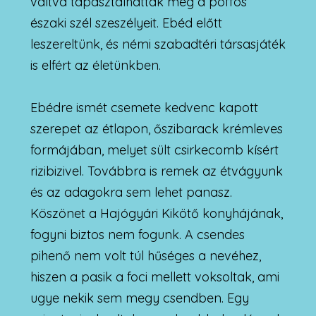
váltva tapasztalhatták meg a pöffös
északi szél szeszélyeit. Ebéd előtt
leszereltünk, és némi szabadtéri társasjáték
is elfért az életünkben.
Ebédre ismét csemete kedvenc kapott
szerepet az étlapon, őszibarack krémleves
formájában, melyet sült csirkecomb kísért
rizibizivel. Továbbra is remek az étvágyunk
és az adagokra sem lehet panasz.
Köszönet a Hajógyári Kikötő konyhájának,
fogyni biztos nem fogunk. A csendes
pihenő nem volt túl hűséges a nevéhez,
hiszen a pasik a foci mellett voksoltak, ami
ugye nekik sem megy csendben. Egy