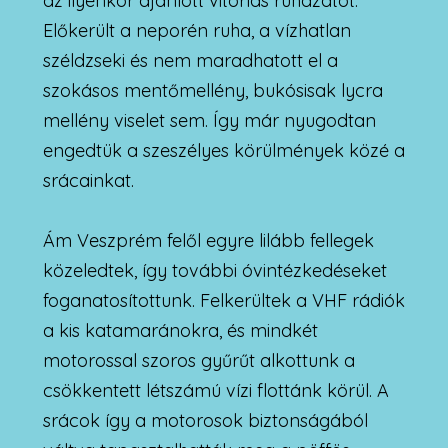
az ilyenkor ajánlott vitorlás ruházatot.
Előkerült a neporén ruha, a vízhatlan
széldzseki és nem maradhatott el a
szokásos mentőmellény, bukósisak lycra
mellény viselet sem. Így már nyugodtan
engedtük a szeszélyes körülmények közé a
srácainkat.
Ám Veszprém felől egyre lilább fellegek
közeledtek, így további óvintézkedéseket
foganatosítottunk. Felkerültek a VHF rádiók
a kis katamaránokra, és mindkét
motorossal szoros gyűrűt alkottunk a
csökkentett létszámú vízi flottánk körül. A
srácok így a motorosok biztonságából