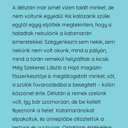
A délután már ismét vízen talált minket, de
nem voltunk egyedül. Kis kalózaink szülei
egytől egyig eljöttek megtekinteni, hogy is
haladtak nebulóink a katamarán
ismeretekkel. Szégyenkezni sem nekik, sem
nekünk nem volt okunk, mind a pályán,
mind a túrán remekül helytálltak a kicsik.
Még Szekeres László a Hajó magazin
főszerkesztője is meglátogatott minket, sőt,
a szülök fuvarozásába is besegített – külön
köszönet érte. Délután is remek szelünk
volt, így bár szomorúan, de be kellett
fejeznünk a hetet. Katamaránokat
elpakoltuk, és ünneplőbe öltöztettük a
testünk és a szívünk. Oktatóink értékelése