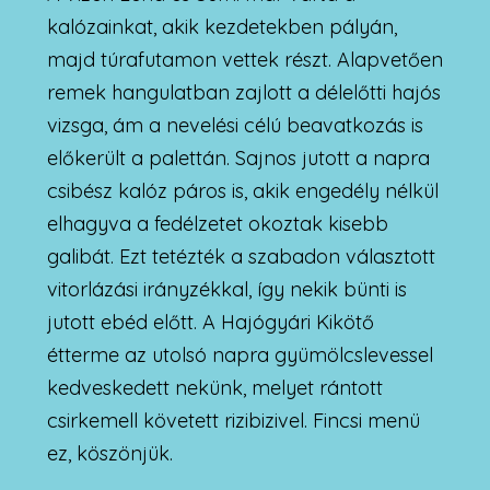
kalózainkat, akik kezdetekben pályán,
majd túrafutamon vettek részt. Alapvetően
remek hangulatban zajlott a délelőtti hajós
vizsga, ám a nevelési célú beavatkozás is
előkerült a palettán. Sajnos jutott a napra
csibész kalóz páros is, akik engedély nélkül
elhagyva a fedélzetet okoztak kisebb
galibát. Ezt tetézték a szabadon választott
vitorlázási irányzékkal, így nekik bünti is
jutott ebéd előtt. A Hajógyári Kikötő
étterme az utolsó napra gyümölcslevessel
kedveskedett nekünk, melyet rántott
csirkemell követett rizibizivel. Fincsi menü
ez, köszönjük.