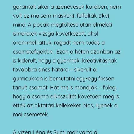
garantált siker a tizenévesek körében, nem
volt ez ma sem másként, felfalták őket
mind. A pocak megtöltése után elméleti
ismeretek vizsga következett, ahol
örömmel láttuk, ragadt némi tudás a
csemetefejekbe. Ezen a héten azonban az
is kiderült, hogy a gyermeki kreativitásnak
továbbra sincs határa – sikerült a
gumicukron is bemutatni egy-egy frissen
tanult csomót. Hát mit is mondják – főleg,
hogy a csomó elkészültét követően meg is
ették az oktatási kellékeket. Nos, ilyenek a
mai csemeték.
A vízen Léna és Sümi már várta a