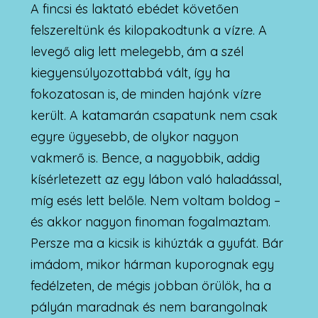
A fincsi és laktató ebédet követően
felszereltünk és kilopakodtunk a vízre. A
levegő alig lett melegebb, ám a szél
kiegyensúlyozottabbá vált, így ha
fokozatosan is, de minden hajónk vízre
került. A katamarán csapatunk nem csak
egyre ügyesebb, de olykor nagyon
vakmerő is. Bence, a nagyobbik, addig
kísérletezett az egy lábon való haladással,
míg esés lett belőle. Nem voltam boldog –
és akkor nagyon finoman fogalmaztam.
Persze ma a kicsik is kihúzták a gyufát. Bár
imádom, mikor hárman kuporognak egy
fedélzeten, de mégis jobban örülök, ha a
pályán maradnak és nem barangolnak