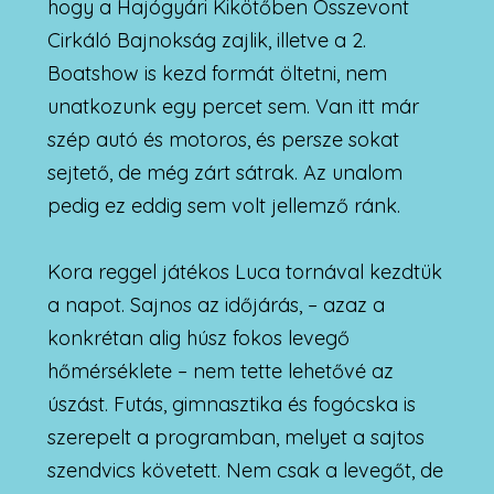
hogy a Hajógyári Kikötőben Összevont
Cirkáló Bajnokság zajlik, illetve a 2.
Boatshow is kezd formát öltetni, nem
unatkozunk egy percet sem. Van itt már
szép autó és motoros, és persze sokat
sejtető, de még zárt sátrak. Az unalom
pedig ez eddig sem volt jellemző ránk.
Kora reggel játékos Luca tornával kezdtük
a napot. Sajnos az időjárás, – azaz a
konkrétan alig húsz fokos levegő
hőmérséklete – nem tette lehetővé az
úszást. Futás, gimnasztika és fogócska is
szerepelt a programban, melyet a sajtos
szendvics követett. Nem csak a levegőt, de