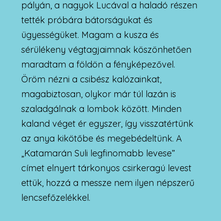
pályán, a nagyok Lucával a haladó részen
tették próbára bátorságukat és
ügyességüket. Magam a kusza és
sérülékeny végtagjaimnak köszönhetően
maradtam a földön a fényképezővel.
Öröm nézni a csibész kalózainkat,
magabiztosan, olykor már túl lazán is
szaladgálnak a lombok között. Minden
kaland véget ér egyszer, így visszatértünk
az anya kikötőbe és megebédeltünk. A
„Katamarán Suli legfinomabb levese”
címet elnyert tárkonyos csirkeragú levest
ettük, hozzá a messze nem ilyen népszerű
lencsefőzelékkel.