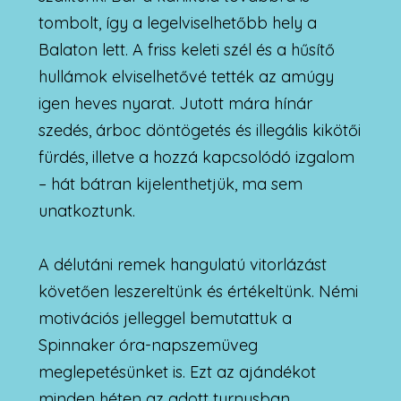
tombolt, így a legelviselhetőbb hely a
Balaton lett. A friss keleti szél és a hűsítő
hullámok elviselhetővé tették az amúgy
igen heves nyarat. Jutott mára hínár
szedés, árboc döntögetés és illegális kikötői
fürdés, illetve a hozzá kapcsolódó izgalom
– hát bátran kijelenthetjük, ma sem
unatkoztunk.
A délutáni remek hangulatú vitorlázást
követően leszereltünk és értékeltünk. Némi
motivációs jelleggel bemutattuk a
Spinnaker óra-napszemüveg
meglepetésünket is. Ezt az ajándékot
minden héten az adott turnusban