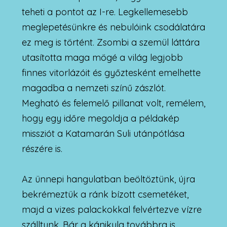
teheti a pontot az I-re. Legkellemesebb
meglepetésünkre és nebulóink csodálatára
ez meg is történt. Zsombi a szemül láttára
utasította maga mögé a világ legjobb
finnes vitorlázóit és győztesként emelhette
magadba a nemzeti színű zászlót.
Megható és felemelő pillanat volt, remélem,
hogy egy időre megoldja a példakép
missziót a Katamarán Suli utánpótlása
részére is.
Az ünnepi hangulatban beöltöztünk, újra
bekrémeztük a ránk bízott csemetéket,
majd a vizes palackokkal felvértezve vízre
szálltunk. Bár a kánikula továbbra is