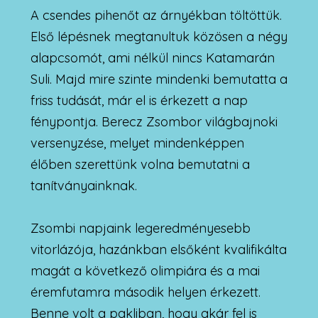
A csendes pihenőt az árnyékban töltöttük.
Első lépésnek megtanultuk közösen a négy
alapcsomót, ami nélkül nincs Katamarán
Suli. Majd mire szinte mindenki bemutatta a
friss tudását, már el is érkezett a nap
fénypontja. Berecz Zsombor világbajnoki
versenyzése, melyet mindenképpen
élőben szerettünk volna bemutatni a
tanítványainknak.
Zsombi napjaink legeredményesebb
vitorlázója, hazánkban elsőként kvalifikálta
magát a következő olimpiára és a mai
éremfutamra második helyen érkezett.
Benne volt a pakliban, hogy akár fel is