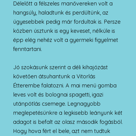
Délelőtt a félszeles manővereken volt a
hangsúly, haladtunk és perdültünk, az
ügyesebbek pedig már fordultak is. Persze
közben úsztunk is egy keveset, nélküle is
épp elég nehéz volt a gyermeki figyelmet
fenntartani.
Jó szokásunk szerint a déli kihajózást
követően átsuhantunk a Vitorlás
Étterembe falatozni. A mai menü gomba
leves volt és bolognai spagetti, igazi
utánpótlás csemege. Legnagyobb
meglepetésünkre a legkisebb leányunk két
adagot is befalt az olasz második fogásból.
Hogy hova fért el bele, azt nem tudtuk