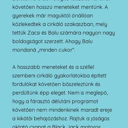
követően hosszú meneteket mentünk. A
gyerekek már maguktól önállóan
közlekedtek a cirkáló szakaszban, mely
tettük Zacsi és Balu számára nagyon nagy
boldogságot szerzett. Ahogy Balu
mondaná „minden cukor”.
A hosszabb meneteket és a széllel
szembeni cirkáló gyakorlatokba épített
fordulókat követően bőszeleztünk és
perdültünk épp eleget. Nem is meglepő,
hogy a fárasztó délutáni programot
követően nem mindenkinek maradt ereje
a kikötői behajózáshoz. Rajtuk a jóságos
oktató csapat a Black Jack motoros