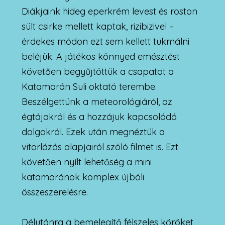
Diákjaink hideg eperkrém levest és roston
sült csirke mellett kaptak, rizibizivel –
érdekes módon ezt sem kellett tukmálni
beléjük. A játékos könnyed emésztést
követően begyűjtöttük a csapatot a
Katamarán Suli oktató terembe.
Beszélgettünk a meteorológiáról, az
égtájakról és a hozzájuk kapcsolódó
dolgokról. Ezek után megnéztük a
vitorlázás alapjairól szóló filmet is. Ezt
követően nyílt lehetőség a mini
katamaránok komplex újbóli
összeszerelésre.
Délutánra a bemelegítő félszeles köröket