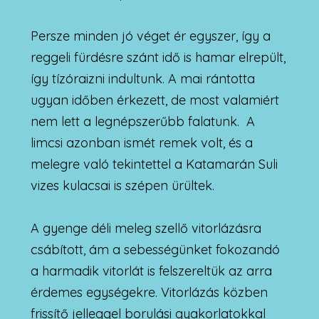
Persze minden jó véget ér egyszer, így a
reggeli fürdésre szánt idő is hamar elrepült,
így tízóraizni indultunk. A mai rántotta
ugyan időben érkezett, de most valamiért
nem lett a legnépszerűbb falatunk. A
limcsi azonban ismét remek volt, és a
melegre való tekintettel a Katamarán Suli
vizes kulacsai is szépen ürültek.
A gyenge déli meleg szellő vitorlázásra
csábított, ám a sebességünket fokozandó
a harmadik vitorlát is felszereltük az arra
érdemes egységekre. Vitorlázás közben
frissítő jelleggel borulási gyakorlatokkal