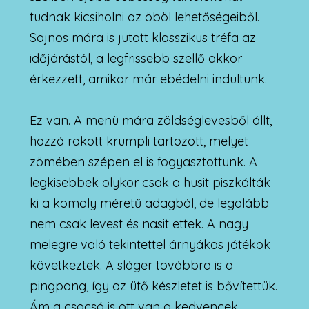
tudnak kicsiholni az öböl lehetőségeiből.
Sajnos mára is jutott klasszikus tréfa az
időjárástól, a legfrissebb szellő akkor
érkezzett, amikor már ebédelni indultunk.
Ez van. A menü mára zöldséglevesből állt,
hozzá rakott krumpli tartozott, melyet
zömében szépen el is fogyasztottunk. A
legkisebbek olykor csak a husit piszkálták
ki a komoly méretű adagból, de legalább
nem csak levest és nasit ettek. A nagy
melegre való tekintettel árnyákos játékok
következtek. A sláger továbbra is a
pingpong, így az ütő készletet is bővítettük.
Ám a csocsó is ott van a kedvencek