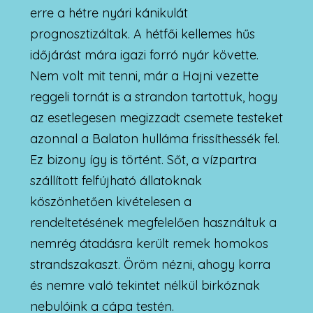
erre a hétre nyári kánikulát
prognosztizáltak. A hétfői kellemes hűs
időjárást mára igazi forró nyár követte.
Nem volt mit tenni, már a Hajni vezette
reggeli tornát is a strandon tartottuk, hogy
az esetlegesen megizzadt csemete testeket
azonnal a Balaton hulláma frissíthessék fel.
Ez bizony így is történt. Sőt, a vízpartra
szállított felfújható állatoknak
köszönhetően kivételesen a
rendeltetésének megfelelően használtuk a
nemrég átadásra került remek homokos
strandszakaszt. Öröm nézni, ahogy korra
és nemre való tekintet nélkül birkóznak
nebulóink a cápa testén.