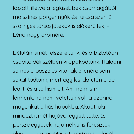
között, illetve a legkisebbek csomagjából
ma színes pörgennyűk és furcsa szemű
szörnyes társasjátékok is előkerültek, –
Léna nagy örömére.
Délután ismét felszereltünk, és a bíztatóan
csábító déli szélben kilopakodtunk. Haladni
sajnos a bőszeles vitorlák ellenére sem
sokat tudtunk, mert egy kis idő után a déli
leállt, és a tó kisimult. Ám nem is mi
lennénk, ha nem vetettük volna azonnal
magunkat a hűs habokba. Akadt, aki
mindezt ismét hajóval együtt tette, és
persze egyesek hajó nélkül is fürcsiztek
eleget. Léna lasztit is vitt a vízre, így kiváló