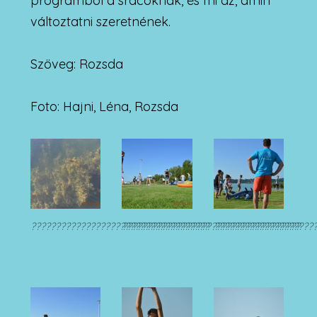
programból a srácoknak, és mi az, amin
változtatni szeretnének.
Szöveg: Rozsda
Foto: Hajni, Léna, Rozsda
????????????????????????????????????
????????????????????????????????????
????????????????????