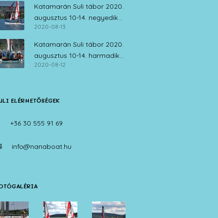
Katamarán Suli tábor 2020.
augusztus 10-14. negyedik
2020-08-13
nap
Katamarán Suli tábor 2020.
augusztus 10-14. harmadik
2020-08-12
nap
ULI ELÉRHETŐSÉGEK
+36 30 555 91 69
info@nanaboat.hu
OTÓGALÉRIA