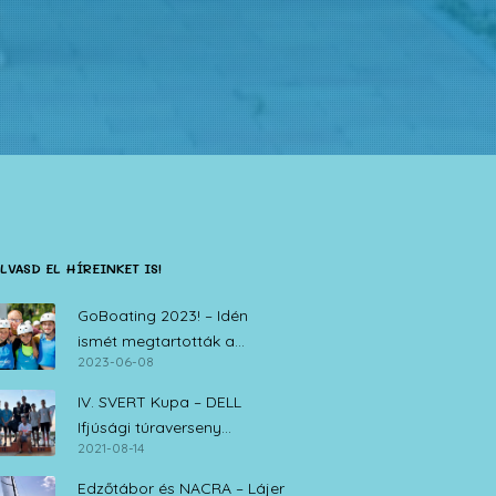
LVASD EL HÍREINKET IS!
GoBoating 2023! – Idén
ismét megtartották a
2023-06-08
vitorlás iskolák nyílt napját
IV. SVERT Kupa – DELL
Ifjúsági túraverseny
2021-08-14
Zamárdi, 2021. augusztus 14.
Edzőtábor és NACRA – Lájer