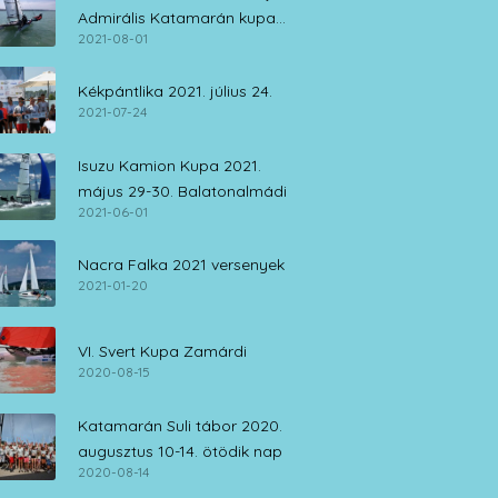
Admirális Katamarán kupa
2021-08-01
július 30. – augusztus 1.
Kékpántlika 2021. július 24.
2021-07-24
Isuzu Kamion Kupa 2021.
május 29-30. Balatonalmádi
2021-06-01
Nacra Falka 2021 versenyek
2021-01-20
VI. Svert Kupa Zamárdi
2020-08-15
Katamarán Suli tábor 2020.
augusztus 10-14. ötödik nap
2020-08-14