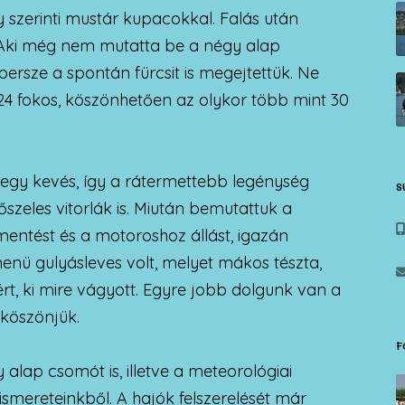
ény szerinti mustár kupacokkal. Falás után
z. Aki még nem mutatta be a négy alap
rsze a spontán fürcsit is megejtettük. Ne
 24 fokos, köszönhetően az olykor több mint 30
egy kevés, így a rátermettebb legénység
S
szeles vitorlák is. Miután bemutattuk a
l mentést és a motoroshoz állást, igazán
nü gulyásleves volt, melyet mákos tészta,
sért, ki mire vágyott. Egyre jobb dolgunk van a
köszönjük.
F
alap csomót is, illetve a meteorológiai
ismereteinkből. A hajók felszerelését már