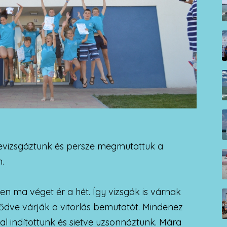
levizsgáztunk és persze megmutattuk a
.
zen ma véget ér a hét. Így vizsgák is várnak
lődve várják a vitorlás bemutatót. Mindenez
al indítottunk és sietve uzsonnáztunk. Mára