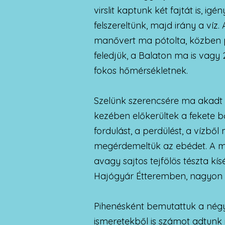
virslit kaptunk két fajtát is, ig
felszereltünk, majd irány a ví
manővert ma pótolta, közben pe
feledjük, a Balaton ma is vagy
fokos hőmérsékletnek.
Szelünk szerencsére ma akadt 
kezében előkerültek a fekete bő
fordulást, a perdülést, a vízbő
megérdemeltük az ebédet. A me
avagy sajtos tejfölös tészta kí
Hajógyár Étteremben, nagyon 
Pihenésként bemutattuk a négy 
ismeretekből is számot adtunk 