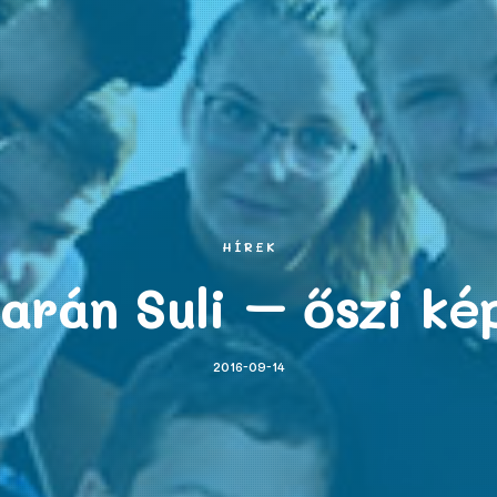
HÍREK
arán Suli – őszi ké
2016-09-14