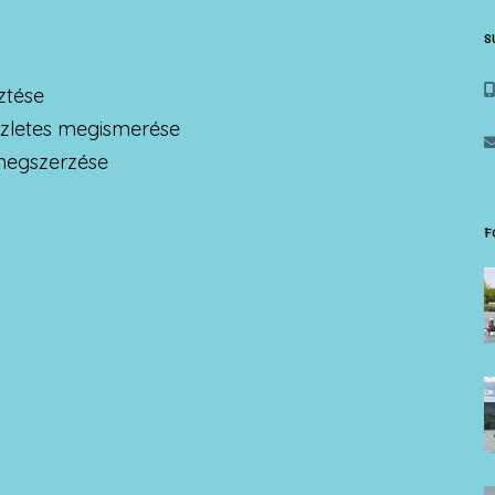
S
ztése
zletes megismerése
 megszerzése
F