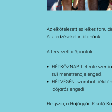
Az elkötelezett és lelkes tanul
őszi edzéseket indítanánk.
A tervezett időpontok
HÉTKÖZNAP: hetente szerda é
suli menetrendje engedi.
HÉTVÉGÉN: szombat délután (
időjárás engedi
Helyszín, a Hajógyári Kikötő Ka