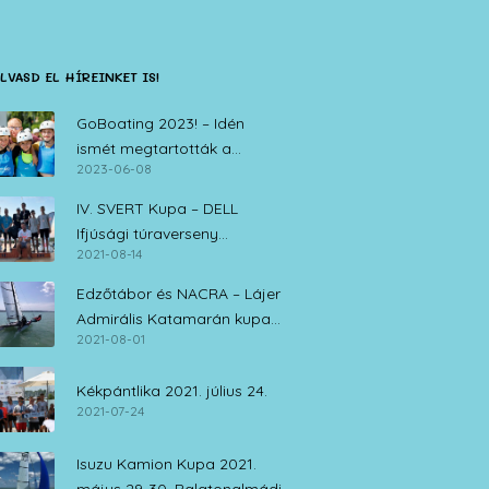
LVASD EL HÍREINKET IS!
GoBoating 2023! – Idén
ismét megtartották a
2023-06-08
vitorlás iskolák nyílt napját
IV. SVERT Kupa – DELL
Ifjúsági túraverseny
2021-08-14
Zamárdi, 2021. augusztus 14.
Edzőtábor és NACRA – Lájer
Admirális Katamarán kupa
2021-08-01
július 30. – augusztus 1.
Kékpántlika 2021. július 24.
2021-07-24
Isuzu Kamion Kupa 2021.