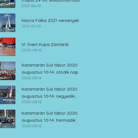
május 29-30. Balatonalmádi
2021-06-01
Nacra Falka 2021 versenyek
2021-01-20
VI. Svert Kupa Zamárdi
2020-08-15
Katamarán Suli tábor 2020.
augusztus 10-14. ötödik nap
2020-08-14
Katamarán Suli tábor 2020.
augusztus 10-14. negyedik
2020-08-13
nap
Katamarán Suli tábor 2020.
augusztus 10-14. harmadik
2020-08-12
nap