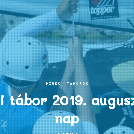
HÍREK
TÁBOROK
 tábor 2019. augusz
nap
2019-08-12