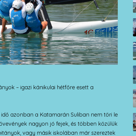
nyok – igazi kánikulai hétfőre esett a
 idő azonban a Katamarán Suliban nem töri le
s jövevények nagyon jó fejek, és többen közülük
itányok, vagy másik iskolában már szereztek