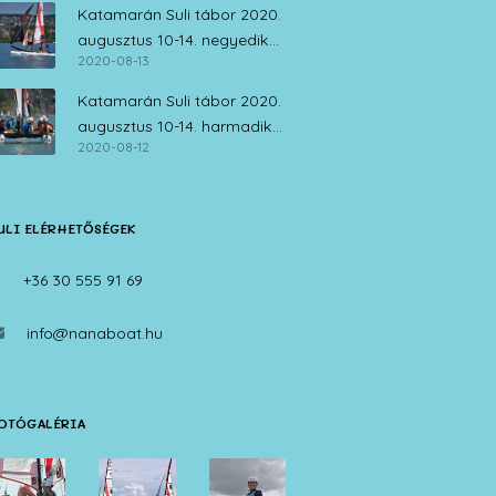
Katamarán Suli tábor 2020.
augusztus 10-14. negyedik
2020-08-13
nap
Katamarán Suli tábor 2020.
augusztus 10-14. harmadik
2020-08-12
nap
ULI ELÉRHETŐSÉGEK
+36 30 555 91 69
info@nanaboat.hu
OTÓGALÉRIA