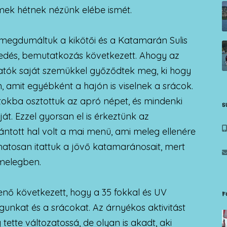
emek hétnek nézünk elébe ismét.
 megdumáltuk a kikötői és a Katamarán Sulis
edés, bemutatkozás következett. Ahogy az
tatók saját szemükkel győződtek meg, ki hogy
n, amit egyébként a hajón is viselnek a srácok.
tokba osztottuk az apró népet, és mindenki
S
ját. Ezzel gyorsan el is érkeztünk az
rántott hal volt a mai menü, ami meleg ellenére
amatosan itattuk a jövő katamaránosait, mert
 melegben.
nő következett, hogy a 35 fokkal és UV
F
gunkat és a srácokat. Az árnyékos aktivitást
 tette változatossá, de olyan is akadt, aki