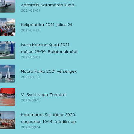
Admirális Katamarán kupa
2021-08-01
július 30. – augusztus 1.
Kékpántlika 2021. július 24.
2021-07-24
Isuzu Kamion Kupa 2021.
május 29-30. Balatonalmádi
2021-06-01
Nacra Falka 2021 versenyek
2021-01-20
VI. Svert Kupa Zamárdi
2020-08-15
Katamarán Suli tábor 2020.
augusztus 10-14. ötödik nap
2020-08-14