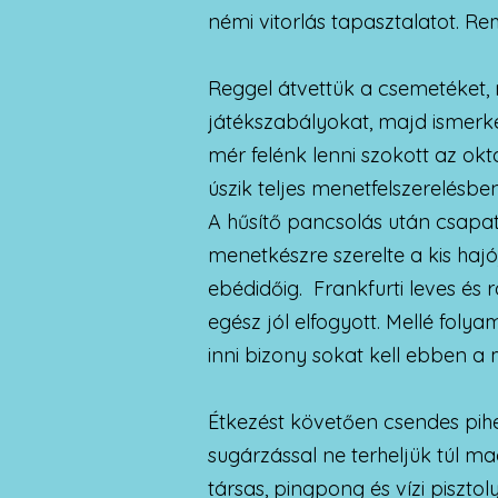
némi vitorlás tapasztalatot. R
Reggel átvettük a csemetéket,
játékszabályokat, majd ismerk
mér felénk lenni szokott az ok
úszik teljes menetfelszerelésbe
A hűsítő pancsolás után csapa
menetkészre szerelte a kis hajó
ebédidőig. Frankfurti leves és 
egész jól elfogyott. Mellé foly
inni bizony sokat kell ebben a
Étkezést követően csendes pihe
sugárzással ne terheljük túl ma
társas, pingpong és vízi pisztoly