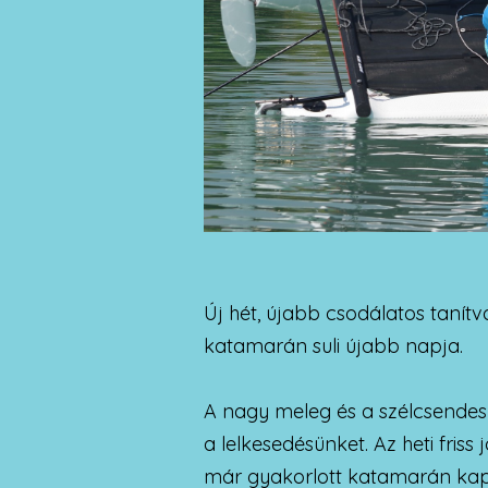
Új hét, újabb csodálatos tanítvá
katamarán suli újabb napja.
A nagy meleg és a szélcsendes
a lelkesedésünket. Az heti fris
már gyakorlott katamarán kap