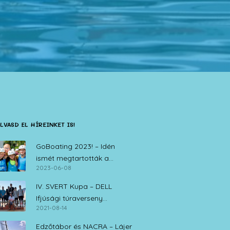
LVASD EL HÍREINKET IS!
GoBoating 2023! – Idén
ismét megtartották a
2023-06-08
vitorlás iskolák nyílt napját
IV. SVERT Kupa – DELL
Ifjúsági túraverseny
2021-08-14
Zamárdi, 2021. augusztus 14.
Edzőtábor és NACRA – Lájer