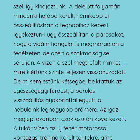
szél, így kihajóztunk. A délelőtt folyamán
mindenki hajóba került, némiképp új
összeállításban a tegnapihoz képest.
Igyekeztünk úgy összeállítani a párosokat,
hogy a vidám hangulat is megmaradjon a
fedélzeten, de azért a szakmaiság se
sérüljön. A vízen a szél megtréfált minket, –
mire kiértünk szinte teljesen visszahúzódott.
De mi sem estünk kétségbe, beiktattuk az
egészségügyi fürdést, a borulás –
visszaállítás gyakorlattal együtt, a
nebulóink legnagyobb örömére. Az igazi
meglepi azonban csak ezután következett.
A tükör vízen az új fehér motorossal
vontázási tréning került terítékre, amit