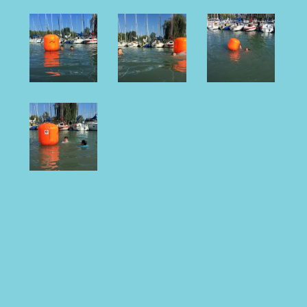
EZEK IS ÉRDEKELHETNEK
Olvasd el valamelyiket!