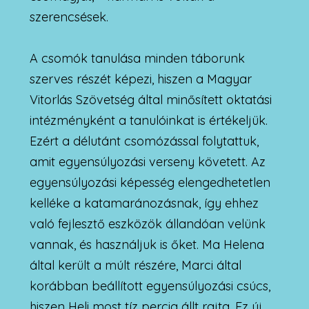
szerencsések.
A csomók tanulása minden táborunk
szerves részét képezi, hiszen a Magyar
Vitorlás Szövetség által minősített oktatási
intézményként a tanulóinkat is értékeljük.
Ezért a délutánt csomózással folytattuk,
amit egyensúlyozási verseny követett. Az
egyensúlyozási képesség elengedhetetlen
kelléke a katamaránozásnak, így ehhez
való fejlesztő eszközök állandóan velünk
vannak, és használjuk is őket. Ma Helena
által került a múlt részére, Marci által
korábban beállított egyensúlyozási csúcs,
hiszen Heli most tíz percig állt rajta. Ez új