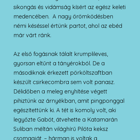
sikongás és vidámság kísért az egész keleti
medencében. A nagy örömködésben
némi késéssel értünk partot, ahol az ebéd
már várt ránk.
Az első fogásnak tálalt krumplileves,
gyorsan eltűnt a tányérokból. De a
másodiknak érkezett pörköltszaftban
készült csirkecombra sem volt panasz.
Délidőben a meleg enyhítése végett
pihiztünk az árnyékban, amit pingponggal
egészítettünk ki. A tét is komoly volt, aki
legyőzte Gabót, átvehette a Katamarán
Suliban méltán világhírű Pilóta keksz
csomagját, – hárman is voltak a