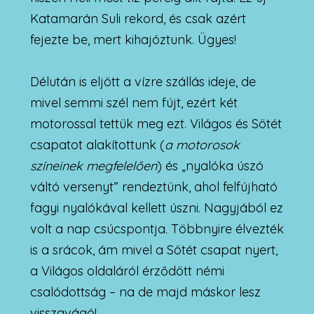
Katamarán Suli rekord, és csak azért
fejezte be, mert kihajóztunk. Ügyes!
Délután is eljött a vízre szállás ideje, de
mivel semmi szél nem fújt, ezért két
motorossal tettük meg ezt. Világos és Sötét
csapatot alakítottunk (
a motorosok
színeinek megfelelően
) és „nyalóka úszó
váltó versenyt” rendeztünk, ahol felfújható
fagyi nyalókával kellett úszni. Nagyjából ez
volt a nap csúcspontja. Többnyire élvezték
is a srácok, ám mivel a Sötét csapat nyert,
a Világos oldaláról érződött némi
csalódottság – na de majd máskor lesz
visszavágó!