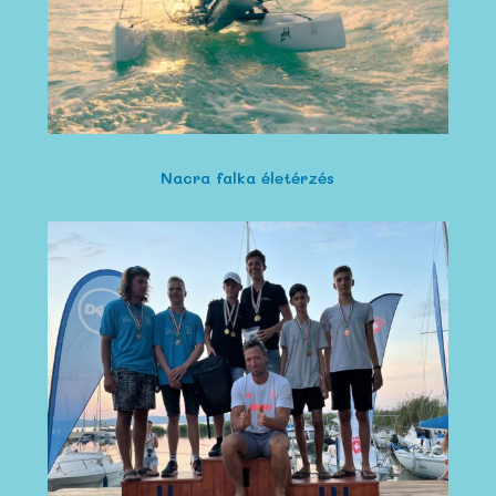
Nacra falka életérzés